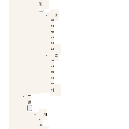
원
회
원
입
회
신
청
서
회
원
탈
퇴
신
청
서
후
원
개
인
후