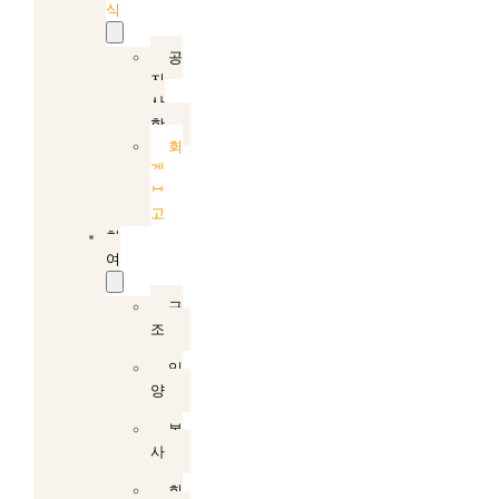
식
공
지
사
항
회
계
보
고
참
여
구
조
입
양
봉
사
회