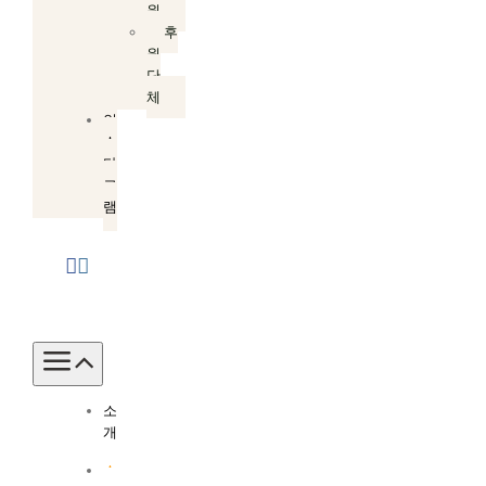
원
후
원
단
체
인
스
타
그
램
Toggle
Navigation
소
개
소