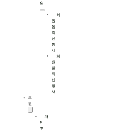
원
회
원
입
회
신
청
서
회
원
탈
퇴
신
청
서
후
원
개
인
후