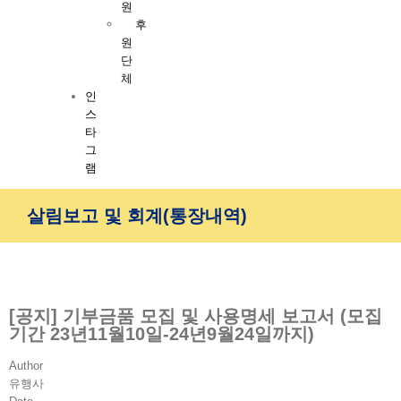
원
후
원
단
체
인
스
타
그
램
살림보고 및 회계(통장내역)
[공지] 기부금품 모집 및 사용명세 보고서 (모집
기간 23년11월10일-24년9월24일까지)
Author
유행사