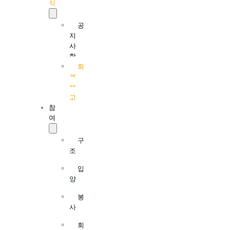
식
공
지
사
항
회
계
보
고
참
여
구
조
입
양
봉
사
회