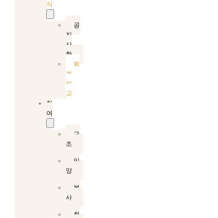
식
공
지
사
항
회
계
보
고
참
여
구
조
입
양
봉
사
회