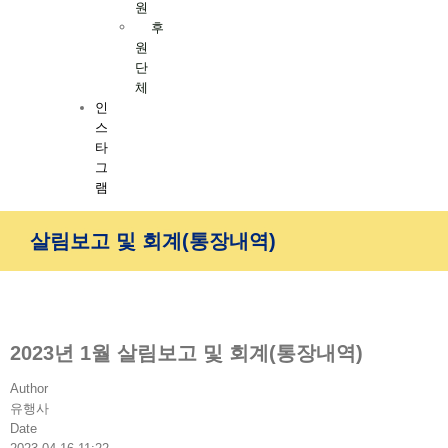
원
후
원
단
체
인
스
타
그
램
살림보고 및 회계(통장내역)
2023년 1월 살림보고 및 회계(통장내역)
Author
유행사
Date