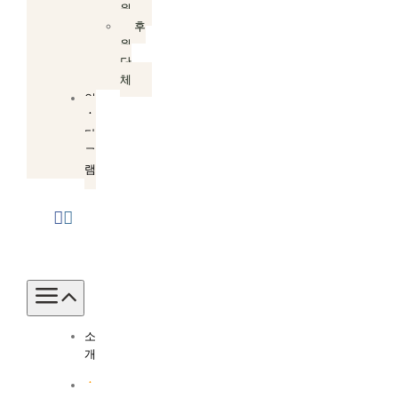
원
후
원
단
체
인
스
타
그
램
Toggle
Navigation
소
개
소