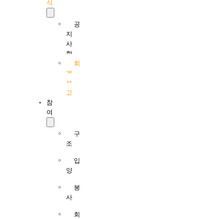
식
공
지
사
항
회
계
보
고
참
여
구
조
입
양
봉
사
회