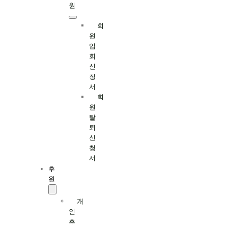
원
회
원
입
회
신
청
서
회
원
탈
퇴
신
청
서
후
원
개
인
후