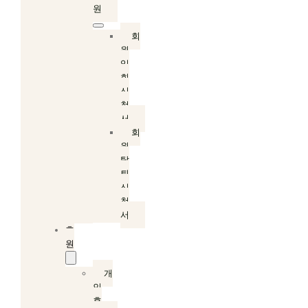
원
회
원
입
회
신
청
서
회
원
탈
퇴
신
청
서
후
원
개
인
후