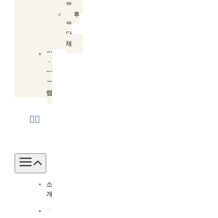
원
후
원
단
체
인
스
타
그
램
Toggle
Navigation
소
개
소