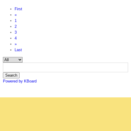
First
«
1
2
3
4
»
Last
Search
Powered by KBoard