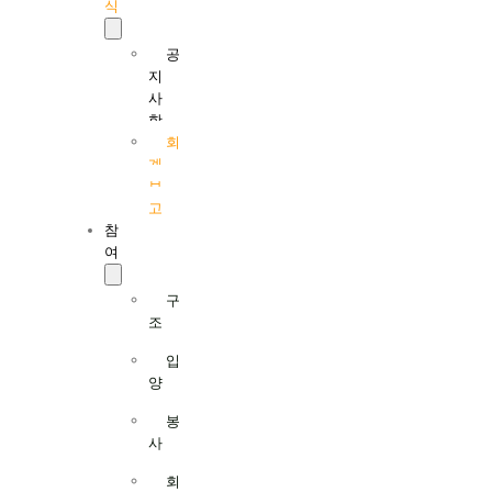
식
공
지
사
항
회
계
보
고
참
여
구
조
입
양
봉
사
회