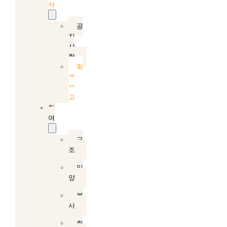
식
공
지
사
항
회
계
보
고
참
여
구
조
입
양
봉
사
회