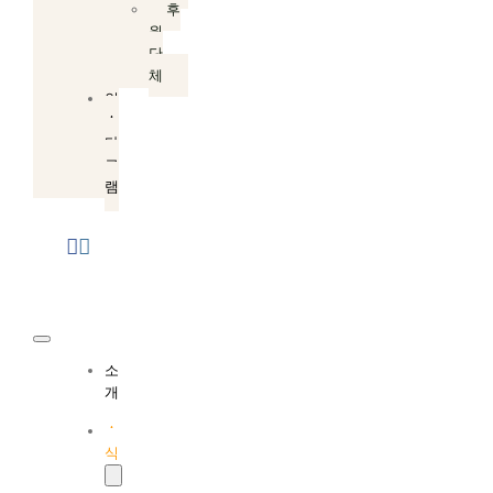
후
원
단
체
인
스
타
그
램
Toggle
소
Navigation
개
소
식