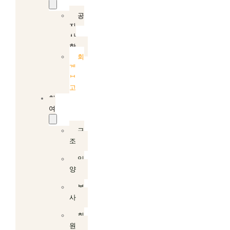
공
지
사
항
회
계
보
고
참
여
구
조
입
양
봉
사
회
원