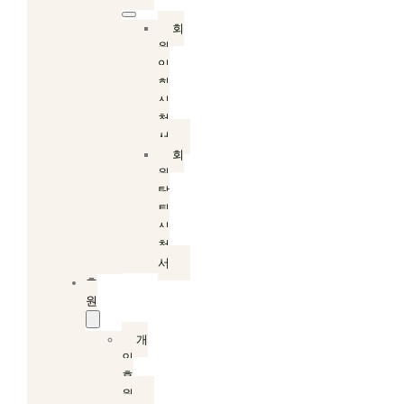
회
원
입
회
신
청
서
회
원
탈
퇴
신
청
서
후
원
개
인
후
원