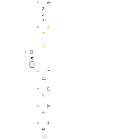
공
지
사
항
회
계
보
고
참
여
구
조
입
양
봉
사
회
원