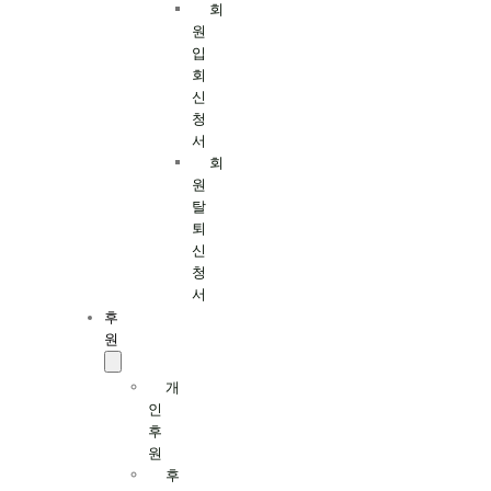
회
원
입
회
신
청
서
회
원
탈
퇴
신
청
서
후
원
개
인
후
원
후