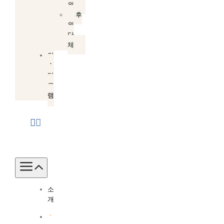
원
후
원
단
체
인
스
타
그
램
Toggle
Navigation
소
개
소