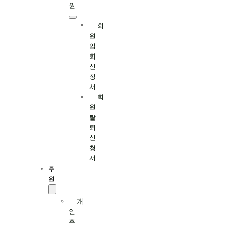
원
회
원
입
회
신
청
서
회
원
탈
퇴
신
청
서
후
원
개
인
후