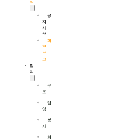
식
공
지
사
항
회
계
보
고
참
여
구
조
입
양
봉
사
회