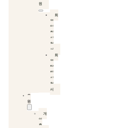
원
회
원
입
회
신
청
서
회
원
탈
퇴
신
청
서
후
원
개
인
후