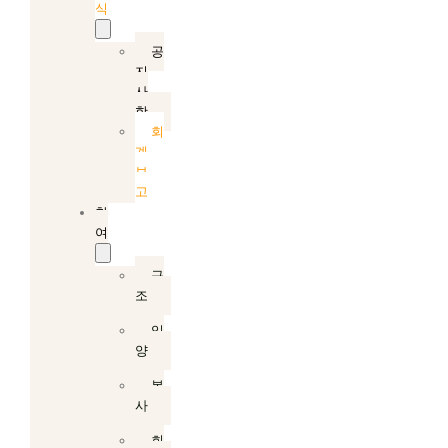
식
공
지
사
항
회
계
보
고
참
여
구
조
입
양
봉
사
회