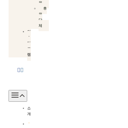
원
후
원
단
체
인
스
타
그
램
Toggle
Navigation
소
개
소