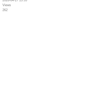
2026-04-17 15:55
Views
262