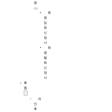
원
회
원
입
회
신
청
서
회
원
탈
퇴
신
청
서
후
원
개
인
후