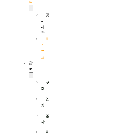
식
공
지
사
항
회
계
보
고
참
여
구
조
입
양
봉
사
회