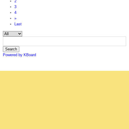
2
3
4
»
Last
Search
Powered by KBoard