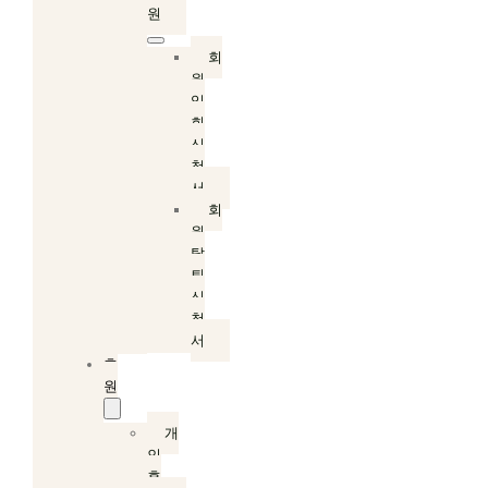
원
회
원
입
회
신
청
서
회
원
탈
퇴
신
청
서
후
원
개
인
후