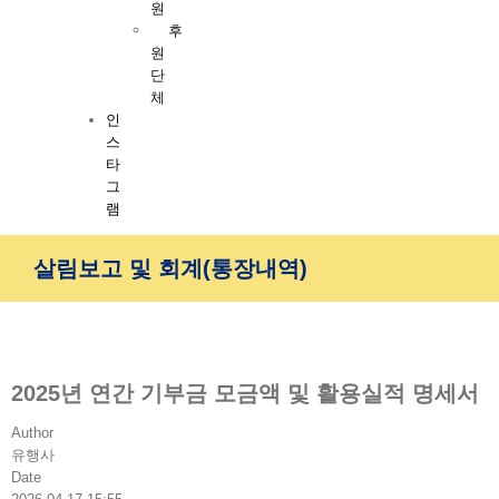
원
후
원
단
체
인
스
타
그
램
살림보고 및 회계(통장내역)
2025년 연간 기부금 모금액 및 활용실적 명세서
Author
유행사
Date