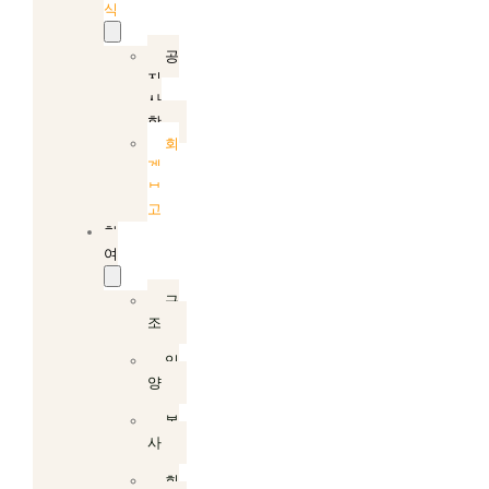
식
공
지
사
항
회
계
보
고
참
여
구
조
입
양
봉
사
회