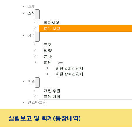
Navigation
소개
소식
공지사항
회계 보고
참여
구조
입양
봉사
회원
회원 입회신청서
회원 탈퇴신청서
후원
개인 후원
후원 단체
인스타그램
살림보고 및 회계(통장내역)