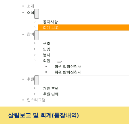
Navigation
소개
소식
공지사항
회계 보고
참여
구조
입양
봉사
회원
회원 입회신청서
회원 탈퇴신청서
후원
개인 후원
후원 단체
인스타그램
살림보고 및 회계(통장내역)