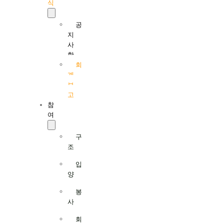
식
공
지
사
항
회
계
보
고
참
여
구
조
입
양
봉
사
회