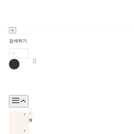
×
검색하기
Toggle
Navigation
소
개
소