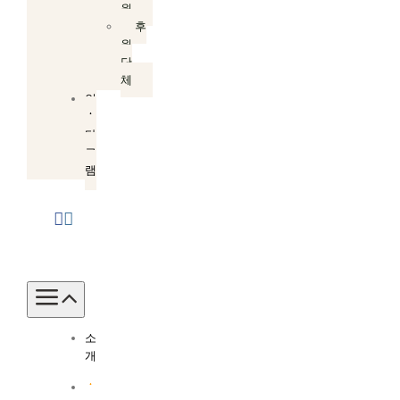
원
후
원
단
체
인
스
타
그
램
Toggle
Navigation
소
개
소