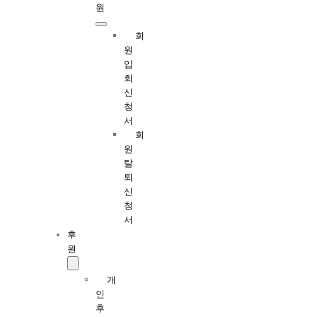
원
회
원
입
회
신
청
서
회
원
탈
퇴
신
청
서
후
원
개
인
후