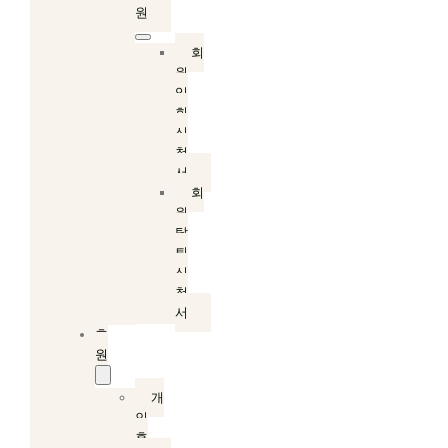
원
회
원
입
회
신
청
서
회
원
탈
퇴
신
청
서
후
원
개
인
후