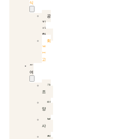
식
공
지
사
항
회
계
보
고
참
여
구
조
입
양
봉
사
회