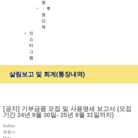
원
후
원
단
체
인
스
타
그
램
살림보고 및 회계(통장내역)
[공지] 기부금품 모집 및 사용명세 보고서 (모집
기간 24년 9월 30일- 25년 8월 31일까지)
Author
유행사