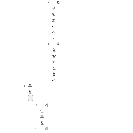
회
원
입
회
신
청
서
회
원
탈
퇴
신
청
서
후
원
개
인
후
원
후