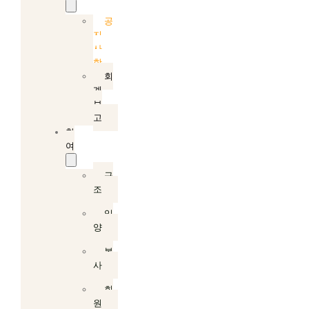
공
지
사
항
회
계
보
고
참
여
구
조
입
양
봉
사
회
원