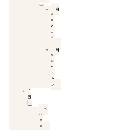
회
원
입
회
신
청
서
회
원
탈
퇴
신
청
서
후
원
개
인
후
원