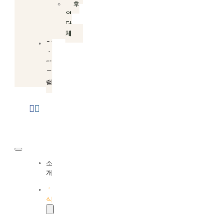
후
원
단
체
인
스
타
그
램
Toggle
소
Navigation
개
소
식