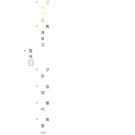
공
지
사
항
회
계
보
고
참
여
구
조
입
양
봉
사
회
원