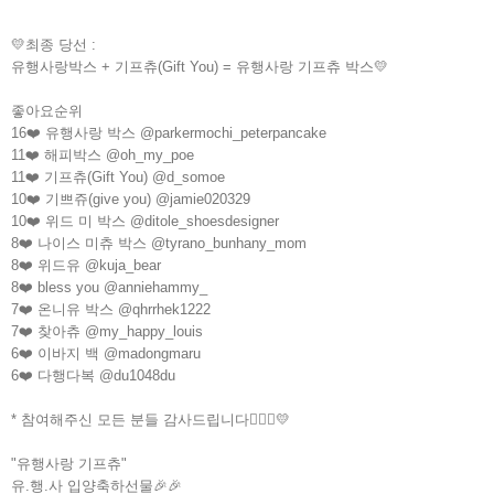
💛최종 당선 :
유행사랑박스 + 기프츄(Gift You) = 유행사랑 기프츄 박스💛⠀
좋아요순위
16❤️ 유행사랑 박스 @parkermochi_peterpancake
11❤️ 해피박스 @oh_my_poe
11❤️ 기프츄(Gift You) @d_somoe
10❤️ 기쁘쥬(give you) @jamie020329
10❤️ 위드 미 박스 @ditole_shoesdesigner
8❤️ 나이스 미츄 박스 @tyrano_bunhany_mom
8❤️ 위드유 @kuja_bear
8❤️ bless you @anniehammy_
7❤️ 온니유 박스 @qhrrhek1222
7❤️ 찾아츄 @my_happy_louis
6❤️ 이바지 백 @madongmaru
6❤️ 다행다복 @du1048du
* 참여해주신 모든 분들 감사드립니다🙇🏻‍♀️💛
"유행사랑 기프츄" ⠀⠀⠀⠀⠀⠀⠀⠀⠀⠀⠀⠀⠀⠀⠀
유.행.사 입양축하선물🎉🎉