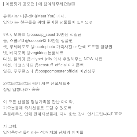
[ 이름짓기 공모전 ] 에 참여해주세요🙌🏻
유행사랑 미츄센터(Meet You) 에서,
입양가는 친구들을 위해 준비한 선물들이 있어요☺️
하나, 오파프 @opaaap_seoul 10만원 적립금
둘, 스쿱543 @scoop543 10만원 상품권
셋, 루체테포토 @lucetephoto 가족사진 or 단색 프로필 촬영권
넷, 베지포독 @vegi4dog 본품세트
다섯, 젤리펫 @jellypet_jelly 에서 후원해주신 NOW 사료
여섯, 에코스터프 @ecostuff_official 이지풉백
일곱, 푸푸몬스터 @poopoomonster.official 비건샴푸
와👏🏻👏🏻👏🏻 럭키 세븐 선물세트🍀
정말 엄청나죠? 🤩🤩
이 모든 선물을 평생가족을 만난 아이와,
가족분들께 축하선물로 드릴 수 있도록
후원해주신 업체 관계자분들께, 다시 한번 감사 인사드립니다🙇🏻‍♀️💛
자 그럼,
입양축하선물이라는 점과 저희 단체의 의미를