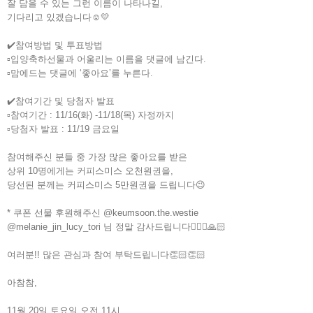
잘 담을 수 있는 그런 이름이 나타나길,
기다리고 있겠습니다☺️💛
✔️참여방법 및 투표방법
▫️입양축하선물과 어울리는 이름을 댓글에 남긴다.
▫️맘에드는 댓글에 ‘좋아요’를 누른다.
✔️참여기간 및 당첨자 발표
▫️참여기간 : 11/16(화) -11/18(목) 자정까지
▫️당첨자 발표 : 11/19 금요일
참여해주신 분들 중 가장 많은 좋아요를 받은
상위 10명에게는 커피스미스 오천원권을,
당선된 분께는 커피스미스 5만원권을 드립니다😉
* 쿠폰 선물 후원해주신 @keumsoon.the.westie
@melanie_jin_lucy_tori 님 정말 감사드립니다🙇🏻‍♀️🙏🏻
여러분!! 많은 관심과 참여 부탁드립니다👏🏻👏🏻
아참참,
11월 20일 토요일 오전 11시,