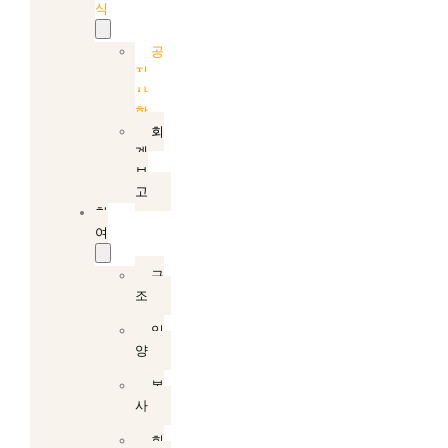
식
공
지
사
항
회
계
보
고
참
여
구
조
입
양
봉
사
회