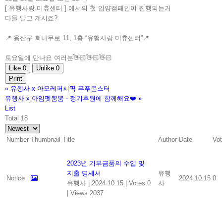
[ 유행사랑 미츄센터 ] 에서의 첫 입양캠페인이 진행되는거
다들 알고 계시죠?
📍 용산구 회나무로 11, 1층 “유행사랑 미츄센터”📍
토요일에 만나요 여러분👋🏻👋🏻👋🏻
Like
0
Unlike
0
Print
«
유행사 x 아모레퍼시픽 푸푸몬스터
유행사 x 아임펫뿜뿜 - 정기후원에 함께해요❤️
»
List
Total 18
Number
Thumbnail
Title
Author
Date
Vo
2023년 기부금품의 수입 및
지출 명세서
유행
Notice
2024.10.15
0
유행사
|
2024.10.15
|
Votes 0
사
|
Views 2037