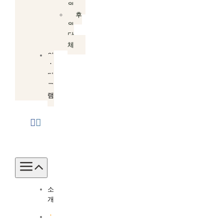
원
후
원
단
체
인
스
타
그
램
Toggle
Navigation
소
개
소