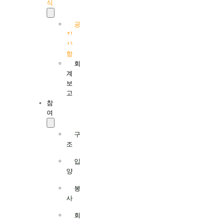
식
공
지
사
항
회
계
보
고
참
여
구
조
입
양
봉
사
회