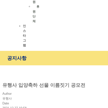
원
후
원
단
체
인
스
타
그
램
공지사항
유행사 입양축하 선물 이름짓기 공모전
Author
유행사
Date