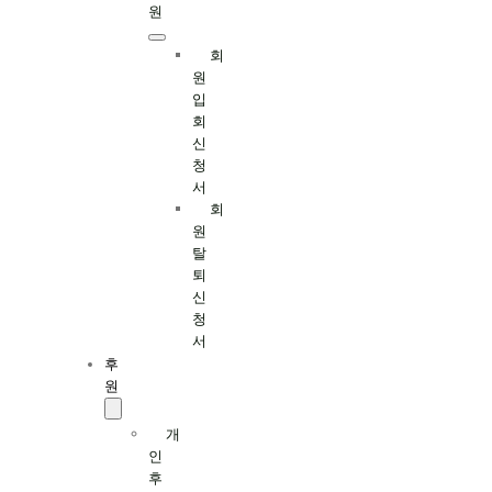
원
회
원
입
회
신
청
서
회
원
탈
퇴
신
청
서
후
원
개
인
후