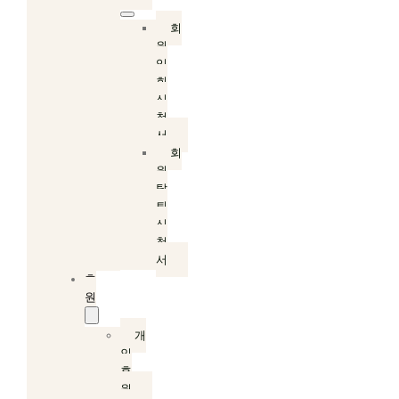
회
원
입
회
신
청
서
회
원
탈
퇴
신
청
서
후
원
개
인
후
원