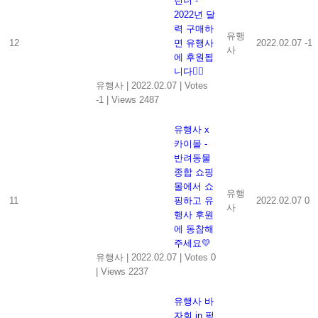
린더 -
2022년 달
력 구매하
유행
12
면 유행사
2022.02.07
-1
사
에 후원됩
니다👍🏻
유행사
|
2022.02.07
|
Votes
-1
|
Views 2487
유행사 x
카이몰 -
반려동물
종합 쇼핑
몰에서 쇼
유행
11
핑하고 유
2022.02.07
0
사
행사 후원
에 동참해
주세요💛
유행사
|
2022.02.07
|
Votes 0
|
Views 2237
유행사 바
자회 in 펖