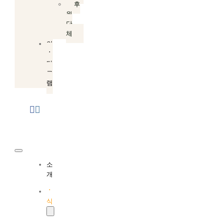
후
원
단
체
인
스
타
그
램
Toggle
소
Navigation
개
소
식