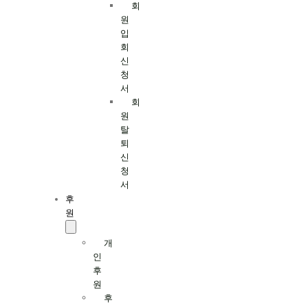
회
원
입
회
신
청
서
회
원
탈
퇴
신
청
서
후
원
개
인
후
원
후