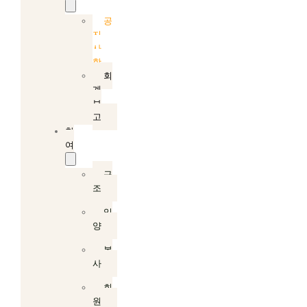
공
지
사
항
회
계
보
고
참
여
구
조
입
양
봉
사
회
원