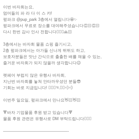
이번 바자회는요,
멈머들의 파 라 다 이 스 캬!
펖파크 @pup_park 3층에서 열립니다🤩✨
펖파크에서 무료로 장소를 대여해주셨습니다👏🏻👏🏻
다시 한번 감사 인사 전합니다🙇🏻‍♀️🙏🏻
3층에서는 바자회 물품 쇼핑 즐기시고,
2층 펖파크에서는 아가들 신나게 뛰뛰도 하고,
보호자분들은 맛난 간식으로 출출한 배를 채울 수 있는,
즐거운 바자회가 되지 않을까 생각합니다😉
펫페어 부럽지 않은 유행사 바자회,
지난번 바자회를 놓쳐 안타까우셨던 분들😎
기회는 바로 지금입니다! 🏃🏻‍♀️🏃🏃‍♂️💨💨
이번주 일요일, 펖파크에서 만나요👋🏻👋🏻
🔻바자 기업물품 후원 받고 있습니다🔻
물품 후원 관련은 유행사로 DM 부탁드립니다🙇🏻‍♀️
————————————————-