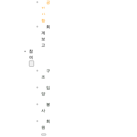
공
지
사
항
회
계
보
고
참
여
구
조
입
양
봉
사
회
원