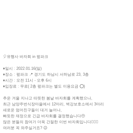
🎈유행사 바자회 in 펖파크
♦️일시 : 2022.01.16(일)
♦️장소 : 펖파크 📍 경기도 하남시 서하남로 23, 3층
♦️시간 : 오전 11시 - 오후 6시
♦️입장료 : 무료( 2층 펖파크는 별도 이용요금 ⭕️)
추운 겨울 지나고 따뜻한 봄날 바자회를 계획했으나,
최근 남양주번식장마을에서 12마리, 벽강보호소에서 3마리
새로운 멈머친구들이 대거 늘어나,
빠듯한 재정으로 긴급 바자회를 결정했습니다🥺
많은 분들의 참여가 더욱 간절한 이번 바자회입니다🙇🏻‍♀️
여러분 꼭 와주실거죠? 😉