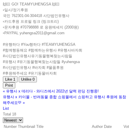
🙌🏻 GO! TEAMYUHENGSA 🙌🏻
▫️일시/정기후원
국민 762301-04-304418 사단법인유행사
▫️카드후원 프로필 링크 (링크트리)
▫️문자후원 #70798888 로 응원메세지 (2000원)
▫️PAYPAL yuhengsa2011@gmail.com
#유행하다 #You행하다 #TEAMYUHENGSA
#함께행동해요 #함께하는유행사 #유행사바자회
#사단법인유행사유기동물행복찾는사람들
#유행사 #유기동물행복찾는사람들 #yuhengsa
#사단법인유행사 #바자회 #물품후원
#후원해주세요 #유기동물바자회
Like
1
Unlike
0
Print
«
유행사 x 데리다 - 와디즈에서 2022년 달력 펀딩 진행중!
유행사 x 카이몰 - 반려동물 종합 쇼핑몰에서 쇼핑하고 유행사 후원에 동참
해주세요💛
»
List
Total 18
Number
Thumbnail
Title
Author
Date
Vo