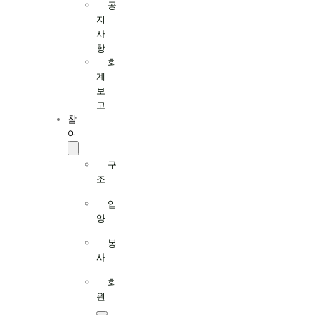
공
지
사
항
회
계
보
고
참
여
구
조
입
양
봉
사
회
원