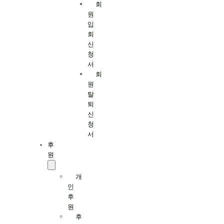
회
원
입
회
신
청
서
회
원
탈
퇴
신
청
서
후
원
개
인
후
원
후