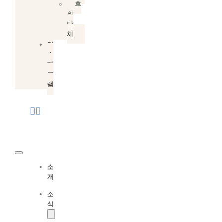
후
원
단
체
인
스
타
그
램
Toggle
소
Navigation
개
소
식