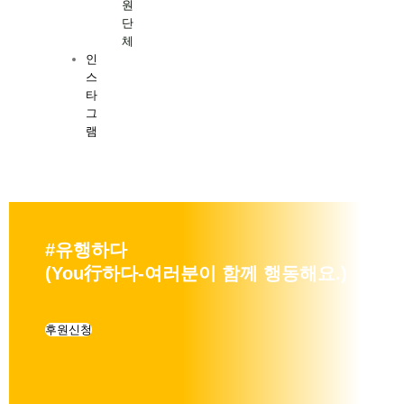
원
단
체
인
스
타
그
램
#유행하다
(You行하다-여러분이 함께 행동해요.)
후원신청