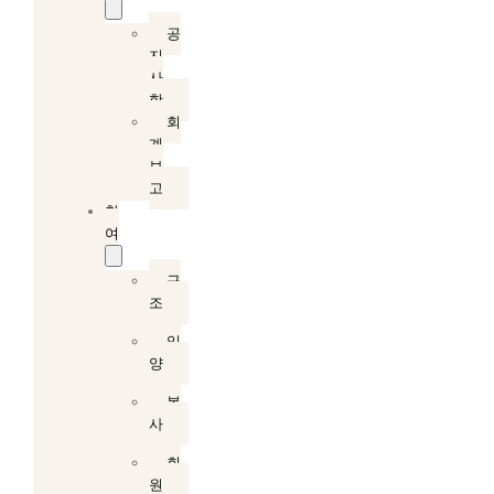
공
지
사
항
회
계
보
고
참
여
구
조
입
양
봉
사
회
원