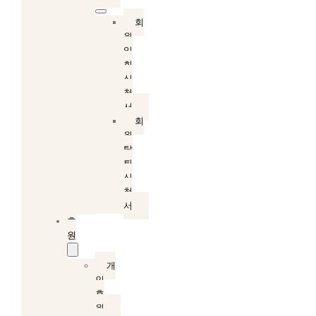
회
원
입
회
신
청
서
회
원
탈
퇴
신
청
서
후
원
개
인
후
원