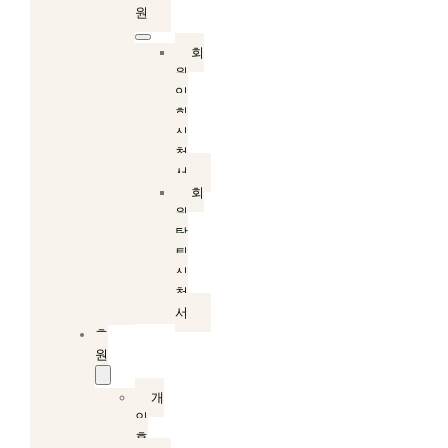
원
회
원
입
회
신
청
서
회
원
탈
퇴
신
청
서
후
원
개
인
후