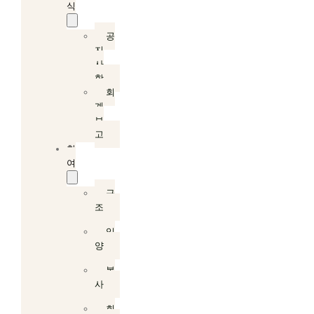
식
공
지
사
항
회
계
보
고
참
여
구
조
입
양
봉
사
회