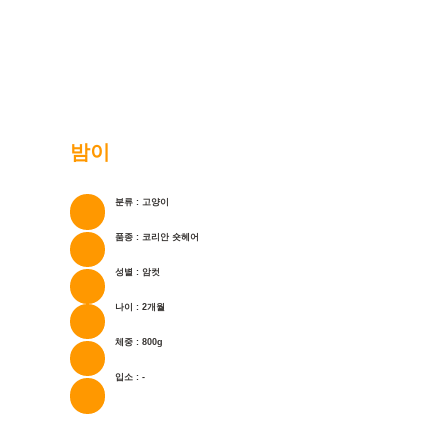
밤이
분류 : 고양이
품종 : 코리안 숏헤어
성별 : 암컷
나이 : 2개월
체중 : 800g
입소 : -