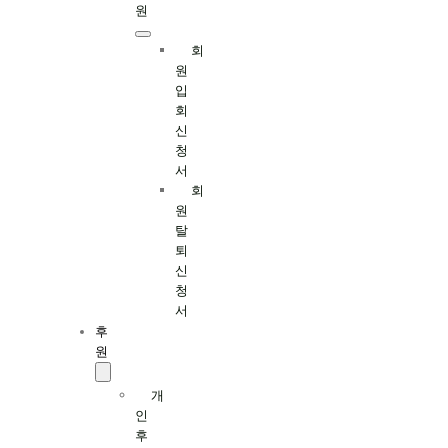
원
회
원
입
회
신
청
서
회
원
탈
퇴
신
청
서
후
원
개
인
후