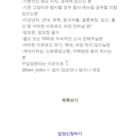
-기본적인 육묘 지식, 경제력 있으신 분
-기존 고양이와 합사할 경우 합사 메뉴얼 공부할 의향
있으신분
-미성년자, 군대, 유학, 동거커플, 결혼예정, 임신, 출
산 등 어떠한 사유로도 파양 안하실 분!
-방묘문, 방묘창 필수
-별도 또는 SNS로 지속적인 소식 전해주실분
-어떠한 이유로도 유기, 학대, 파양 하지 않으실분
-계약서작성, 신분증맞교환, 자택방문 동의 하시는
분
💛입양문의는 이곳으로 👇
@bam_kidss <-
밤이
임보언니
밤수니
계정
목록보기
입양신청하기