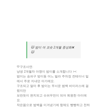
🐱 밤이 여 코숏 2개월 중성화❌
🐱
💛구조사연:
냥생 2개월차 아깽이 밤이를 소개합니다 ><
밤이는 송파구 방이동 어느 빌라 주차장 컨테이너 밑
에서 주로 지내던 아가에요.
구조되고 얼마 후 밤이는 무서운 범백 바이러스에 걸
렸지만
보란듯이 완치되고 슈퍼우먼이 되어 퇴원한 아이에
요.
작은몸으로 범백을 이겨냈기에 항체도 빵빵하고 천하