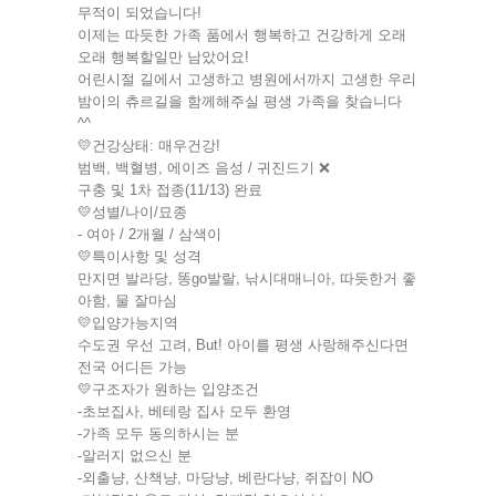
무적이 되었습니다!
이제는 따듯한 가족 품에서 행복하고 건강하게 오래
오래 행복할일만 남았어요!
어린시절 길에서 고생하고 병원에서까지 고생한 우리
밤이의 츄르길을 함께해주실 평생 가족을 찾습니다
^^
💛건강상태: 매우건강!
범백, 백혈병, 에이즈 음성 / 귀진드기 ❌
구충 및 1차 접종(11/13) 완료
💛성별/나이/묘종
- 여아 / 2개월 / 삼색이
💛특이사항 및 성격
만지면 발라당, 똥go발랄, 낚시대매니아, 따듯한거 좋
아함, 물 잘마심
💛입양가능지역
수도권 우선 고려, But! 아이를 평생 사랑해주신다면
전국 어디든 가능
💛구조자가 원하는 입양조건
-초보집사, 베테랑 집사 모두 환영
-가족 모두 동의하시는 분
-알러지 없으신 분
-외출냥, 산책냥, 마당냥, 베란다냥, 쥐잡이 NO