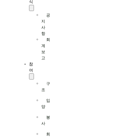
식
공
지
사
항
회
계
보
고
참
여
구
조
입
양
봉
사
회