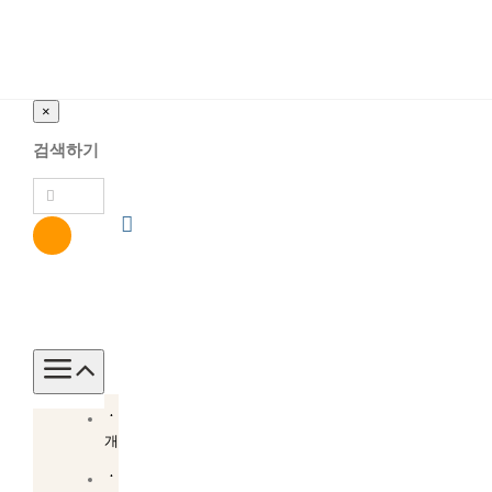
×
검색하기
Toggle
Navigation
소
개
소