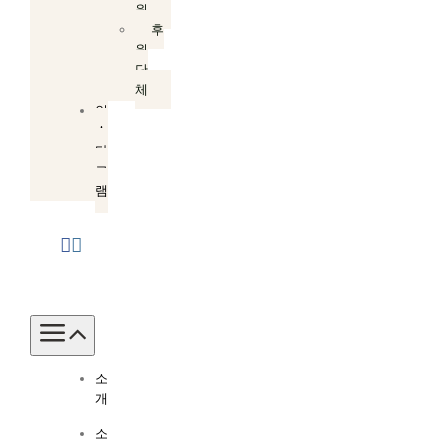
원
후
원
단
체
인
스
타
그
램
Toggle
Navigation
소
개
소