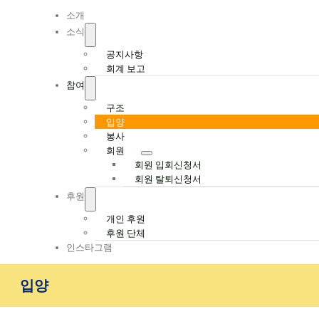
Navigation
소개
소식
공지사항
회계 보고
참여
구조
입양
봉사
회원
회원 입회신청서
회원 탈퇴신청서
후원
개인 후원
후원 단체
인스타그램
입양