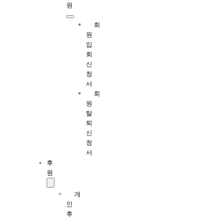
원
회
원
입
회
신
청
서
회
원
탈
퇴
신
청
서
후
원
개
인
후