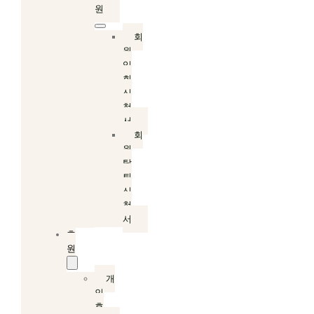
원
회
원
입
회
신
청
서
회
원
탈
퇴
신
청
서
후
원
개
인
후