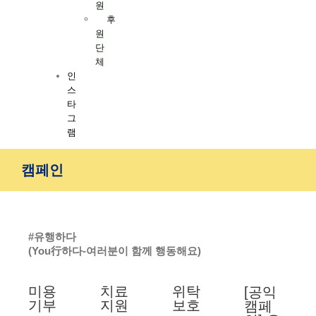
원
후
원
단
체
인
스
타
그
램
캠페인
#유행하다
(You行하다-여러분이 함께 행동해요)
미용
치료
위탁
[공익
기부
지원
보호
캠페