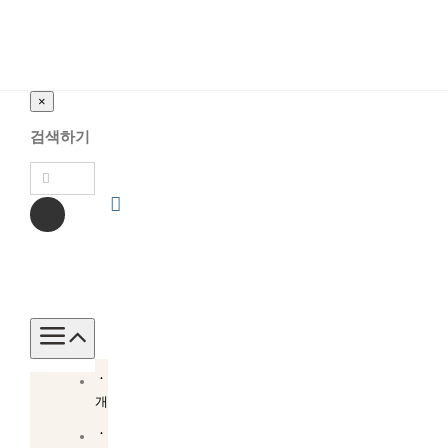
×
검색하기
Toggle
Navigation
소
개
소