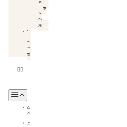
원
후
원
단
체
인
스
타
그
램
Toggle
Navigation
소
개
소