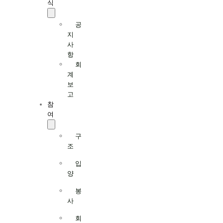
식
공
지
사
항
회
계
보
고
참
여
구
조
입
양
봉
사
회