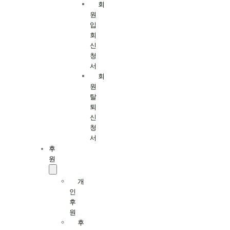
회
원
입
회
신
청
서
회
원
탈
퇴
신
청
서
후
원
개
인
후
원
후