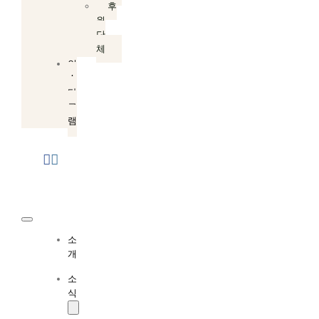
후
원
단
체
인
스
타
그
램
Toggle
소
Navigation
개
소
식