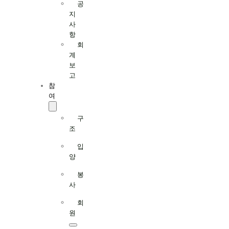
공
지
사
항
회
계
보
고
참
여
구
조
입
양
봉
사
회
원