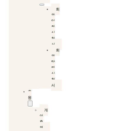
회
원
입
회
신
청
서
회
원
탈
퇴
신
청
서
후
원
개
인
후
원