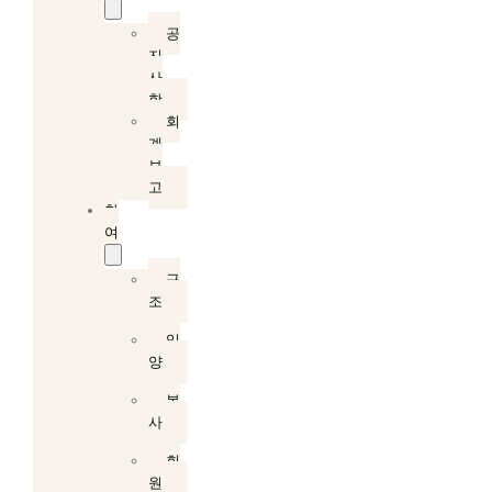
공
지
사
항
회
계
보
고
참
여
구
조
입
양
봉
사
회
원