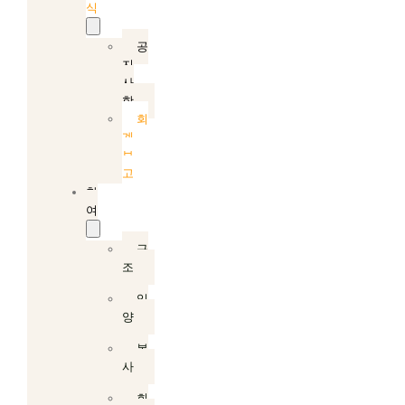
식
공
지
사
항
회
계
보
고
참
여
구
조
입
양
봉
사
회