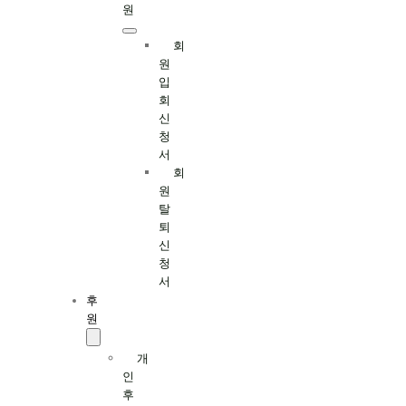
원
회
원
입
회
신
청
서
회
원
탈
퇴
신
청
서
후
원
개
인
후