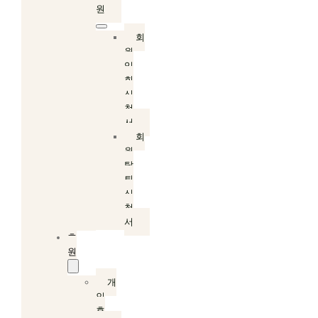
원
회
원
입
회
신
청
서
회
원
탈
퇴
신
청
서
후
원
개
인
후