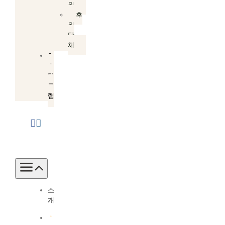
원
후
원
단
체
인
스
타
그
램
Toggle
Navigation
소
개
소