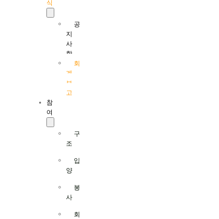
식
공
지
사
항
회
계
보
고
참
여
구
조
입
양
봉
사
회