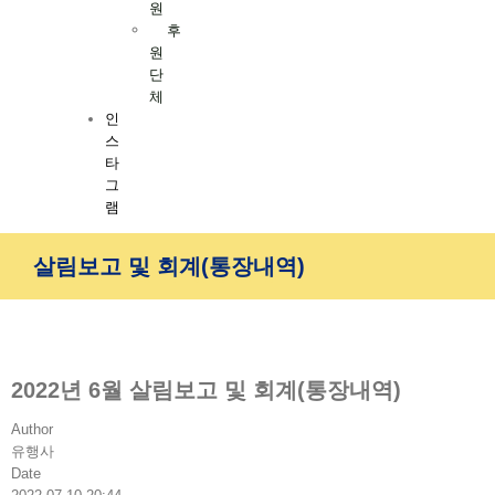
원
후
원
단
체
인
스
타
그
램
살림보고 및 회계(통장내역)
2022년 6월 살림보고 및 회계(통장내역)
Author
유행사
Date