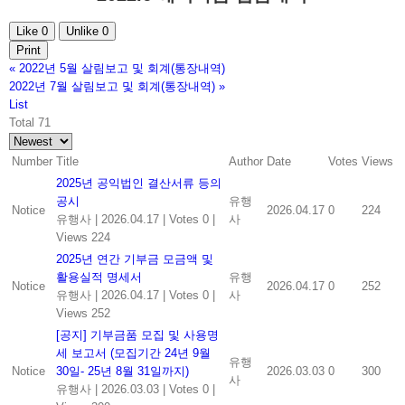
Like
0
Unlike
0
Print
«
2022년 5월 살림보고 및 회계(통장내역)
2022년 7월 살림보고 및 회계(통장내역)
»
List
Total 71
Number
Title
Author
Date
Votes
Views
2025년 공익법인 결산서류 등의
공시
유행
Notice
2026.04.17
0
224
유행사
|
2026.04.17
|
Votes 0
|
사
Views 224
2025년 연간 기부금 모금액 및
활용실적 명세서
유행
Notice
2026.04.17
0
252
유행사
|
2026.04.17
|
Votes 0
|
사
Views 252
[공지] 기부금품 모집 및 사용명
세 보고서 (모집기간 24년 9월
유행
Notice
30일- 25년 8월 31일까지)
2026.03.03
0
300
사
유행사
|
2026.03.03
|
Votes 0
|