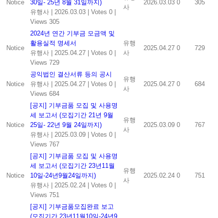
Notice
30일- 25년 8월 31일까지)
2026.03.03
0
305
사
유행사
|
2026.03.03
|
Votes 0
|
Views 305
2024년 연간 기부금 모금액 및
활용실적 명세서
유행
Notice
2025.04.27
0
729
유행사
|
2025.04.27
|
Votes 0
|
사
Views 729
공익법인 결산서류 등의 공시
유행
Notice
유행사
|
2025.04.27
|
Votes 0
|
2025.04.27
0
684
사
Views 684
[공지] 기부금품 모집 및 사용명
세 보고서 (모집기간 21년 9월
유행
Notice
25일- 22년 9월 24일까지)
2025.03.09
0
767
사
유행사
|
2025.03.09
|
Votes 0
|
Views 767
[공지] 기부금품 모집 및 사용명
세 보고서 (모집기간 23년11월
유행
Notice
10일-24년9월24일까지)
2025.02.24
0
751
사
유행사
|
2025.02.24
|
Votes 0
|
Views 751
[공지] 기부금품모집완료 보고
(모집기간 23년11월10일-24년9