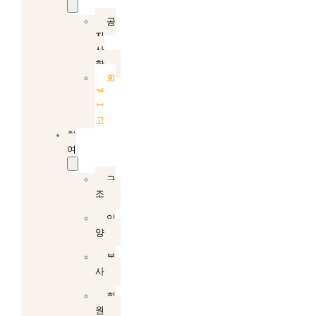
공
지
사
항
회
계
보
고
참
여
구
조
입
양
봉
사
회
원