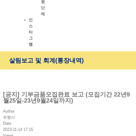
원
단
체
인
스
타
그
램
살림보고 및 회계(통장내역)
[공지] 기부금품모집완료 보고 (모집기간 22년9
월25일-23년9월24일까지)
Author
유행사
Date
2023-11-14 17:15
Views