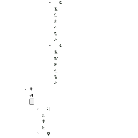
회
원
입
회
신
청
서
회
원
탈
퇴
신
청
서
후
원
개
인
후
원
후