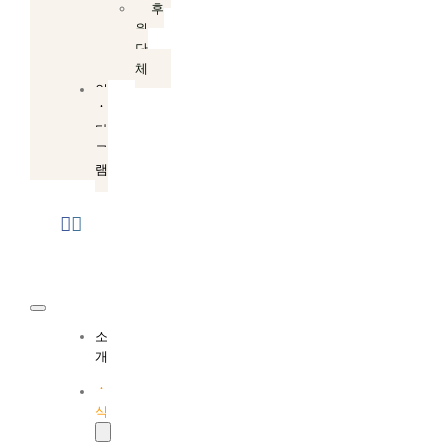
후
원
단
체
인
스
타
그
램
Toggle
소
Navigation
개
소
식