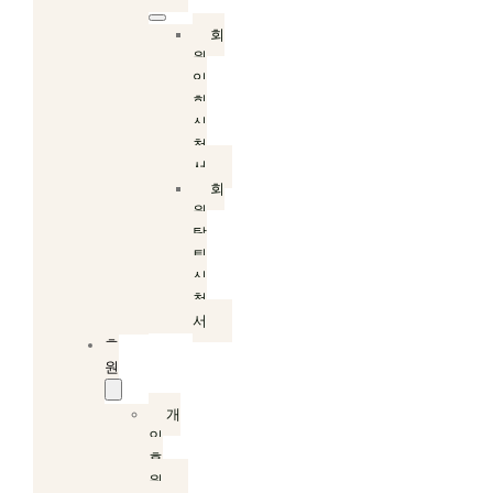
회
원
입
회
신
청
서
회
원
탈
퇴
신
청
서
후
원
개
인
후
원