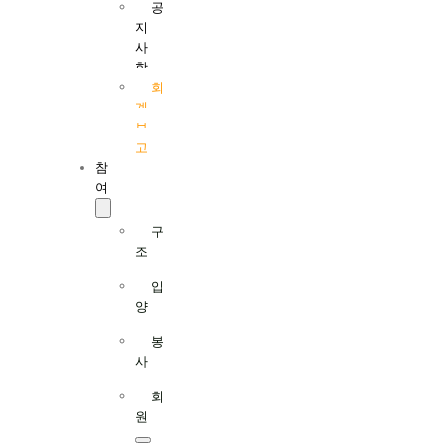
공
지
사
항
회
계
보
고
참
여
구
조
입
양
봉
사
회
원