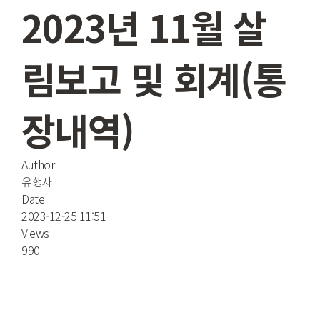
입양
개인 후원
2023년 11월 살
봉사
후원 단체
림보고 및 회계(통
회원
장내역)
회원 입
Author
회원 탈
유행사
Date
2023-12-25 11:51
Views
990