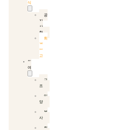
식
공
지
사
항
회
계
보
고
참
여
구
조
입
양
봉
사
회