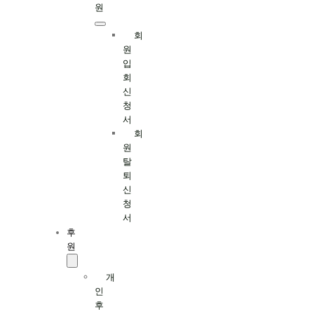
원
회
원
입
회
신
청
서
회
원
탈
퇴
신
청
서
후
원
개
인
후