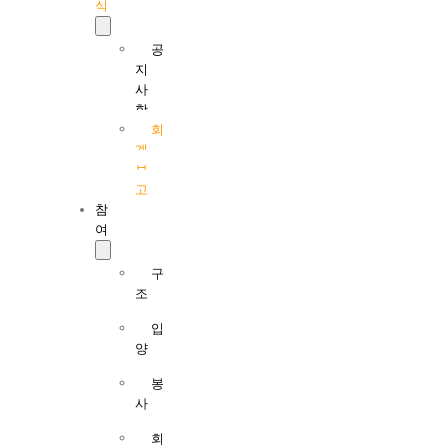
식
공
지
사
항
회
계
보
고
참
여
구
조
입
양
봉
사
회