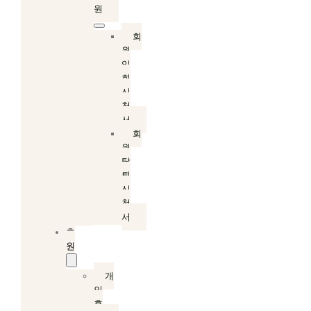
원
회
원
입
회
신
청
서
회
원
탈
퇴
신
청
서
후
원
개
인
후