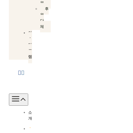
원
후
원
단
체
인
스
타
그
램
Toggle
Navigation
소
개
소