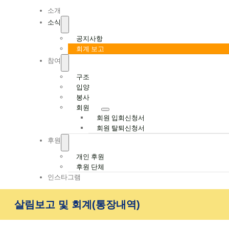
Navigation
소개
소식
공지사항
회계 보고
참여
구조
입양
봉사
회원
회원 입회신청서
회원 탈퇴신청서
후원
개인 후원
후원 단체
인스타그램
살림보고 및 회계(통장내역)