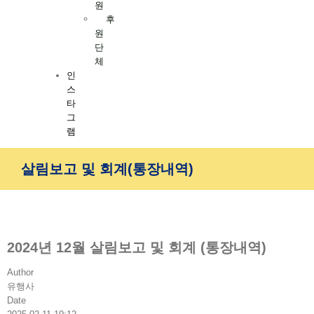
원
후
원
단
체
인
스
타
그
램
살림보고 및 회계(통장내역)
2024년 12월 살림보고 및 회계 (통장내역)
Author
유행사
Date