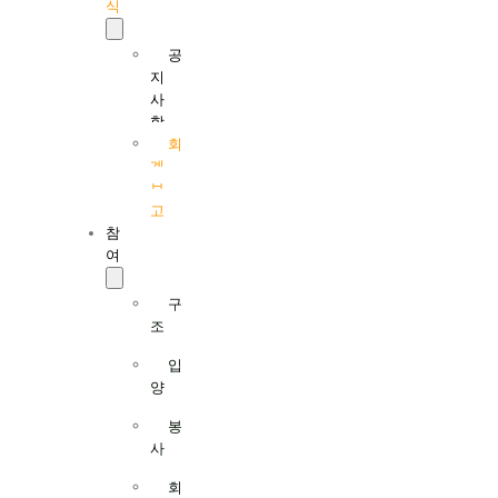
식
공
지
사
항
회
계
보
고
참
여
구
조
입
양
봉
사
회