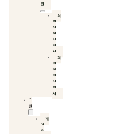
원
회
원
입
회
신
청
서
회
원
탈
퇴
신
청
서
후
원
개
인
후