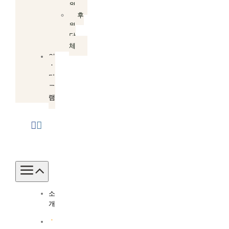
원
후
원
단
체
인
스
타
그
램
Toggle
Navigation
소
개
소