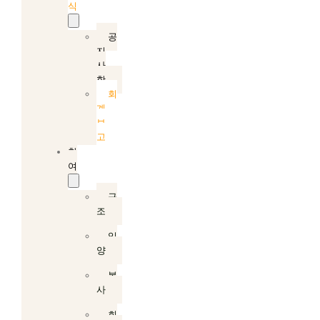
식
공
지
사
항
회
계
보
고
참
여
구
조
입
양
봉
사
회