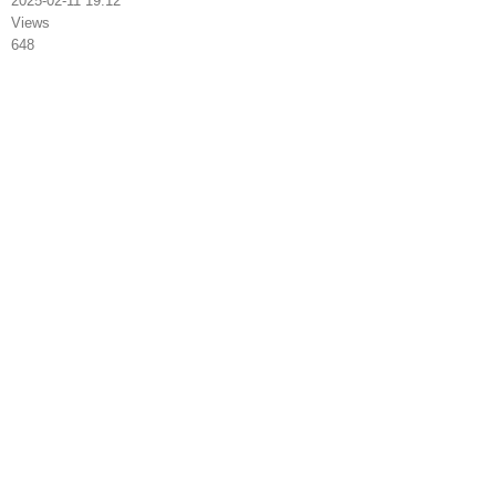
2025-02-11 19:12
Views
648