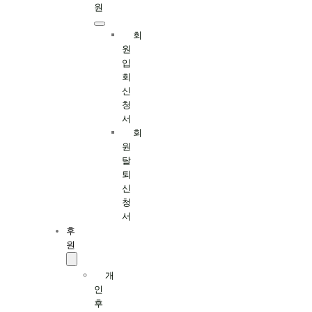
원
회
원
입
회
신
청
서
회
원
탈
퇴
신
청
서
후
원
개
인
후