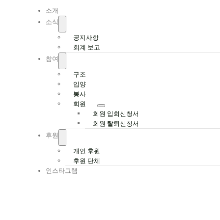
Navigation
소개
소식
공지사항
회계 보고
참여
구조
입양
봉사
회원
회원 입회신청서
회원 탈퇴신청서
후원
개인 후원
후원 단체
인스타그램