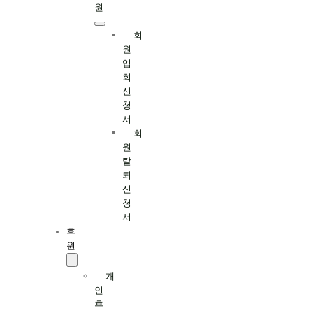
원
회
원
입
회
신
청
서
회
원
탈
퇴
신
청
서
후
원
개
인
후