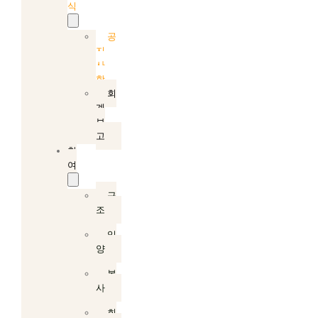
식
공
지
사
항
회
계
보
고
참
여
구
조
입
양
봉
사
회