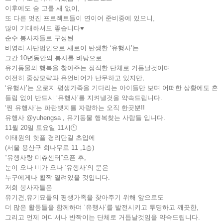
이후에도 숨 고를 새 없이,
또 다른 멋진 프로젝트들이 연이어 준비중에 있으니,
많이 기대하셔도 좋습니다♥️
순수 봉사자들로 구성된
비영리 사단법인으로 새로이 탄생한 ‘유행사’는
그간 10년동안의 봉사를 바탕으로
유기동물의 행복을 찾아주는 정직한 단체로 거듭날것이며
여전히 중상모략과 유언비어가 난무하고 있지만,
‘유행사’는 오로지 평생가족을 기다리는 아이들만 보며 어떠한 상황에도 흔
들림 없이 반드시 ‘유행사’를 지켜낼것을 약속드립니다.
‘찐 유행사’는 파란뱃지를 자랑하는 오직 한곳뿐!!
유행사 @yuhengsa , 유기동물 행복찾는 사람들 입니다.
11월 20일 토요일 11시🕚
이태원의 핫플 경리단길 초입에
(서울 용산구 회나무로 11 ,1층)
“유행사랑 미츄센터”오픈 후,
눈이 오나 비가 오나 ‘유행사’의 문은
누구에게나 활짝 열려있을 것입니다.
저희 봉사자들은
유기견,유기묘들의 평생가족을 찾아주기 위해 앞으로도
더 많은 활동들을 함께하며 ‘유행사’를 발전시키고 투명하고 깨끗한,
그리고 언제 어디서나 반짝이는 단체로 거듭날것임을 약속드립니다.