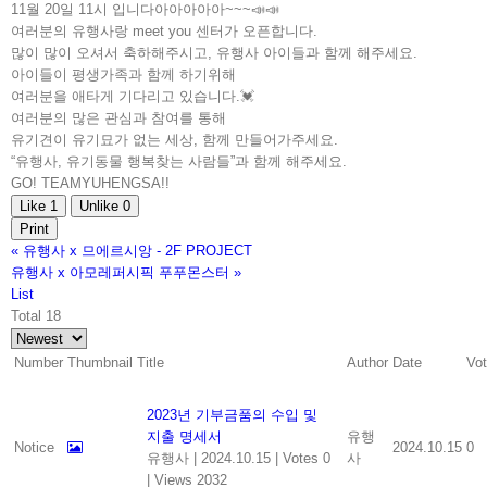
11월 20일 11시 입니다아아아아아~~~📣📣
여러분의 유행사랑 meet you 센터가 오픈합니다.
많이 많이 오셔서 축하해주시고, 유행사 아이들과 함께 해주세요.
아이들이 평생가족과 함께 하기위해
여러분을 애타게 기다리고 있습니다.💓
여러분의 많은 관심과 참여를 통해
유기견이 유기묘가 없는 세상, 함께 만들어가주세요.
“유행사, 유기동물 행복찾는 사람들”과 함께 해주세요.
GO! TEAMYUHENGSA!!
Like
1
Unlike
0
Print
«
유행사 x 므에르시앙 - 2F PROJECT
유행사 x 아모레퍼시픽 푸푸몬스터
»
List
Total 18
Number
Thumbnail
Title
Author
Date
Vo
2023년 기부금품의 수입 및
지출 명세서
유행
Notice
2024.10.15
0
유행사
|
2024.10.15
|
Votes 0
사
|
Views 2032