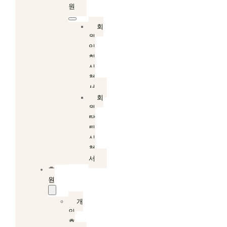
원
회
원
입
회
신
청
서
회
원
탈
퇴
신
청
서
후
원
개
인
후