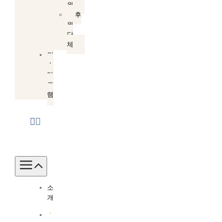
원
후
원
단
체
인
스
타
그
램
Toggle
Navigation
소
개
소