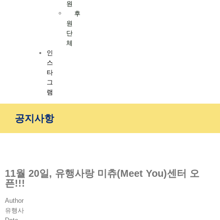
원
후
원
단
체
인
스
타
그
램
공지사항
11월 20일, 유행사랑 미츄(Meet You)센터 오
픈!!!
Author
유행사