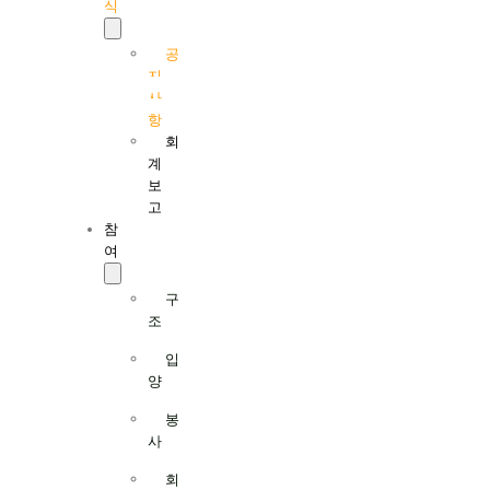
식
공
지
사
항
회
계
보
고
참
여
구
조
입
양
봉
사
회