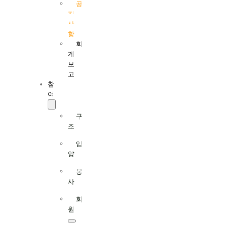
공
지
사
항
회
계
보
고
참
여
구
조
입
양
봉
사
회
원