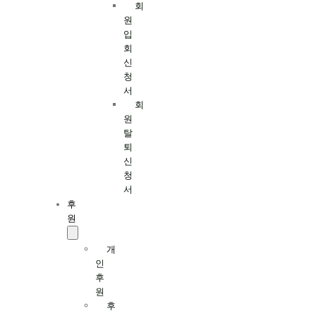
회
원
입
회
신
청
서
회
원
탈
퇴
신
청
서
후
원
개
인
후
원
후