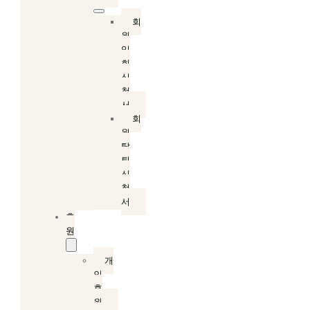
회
원
입
회
신
청
서
회
원
탈
퇴
신
청
서
후
원
개
인
후
원