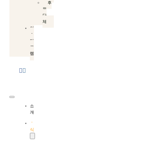
후
원
단
체
인
스
타
그
램
Toggle
소
Navigation
개
소
식