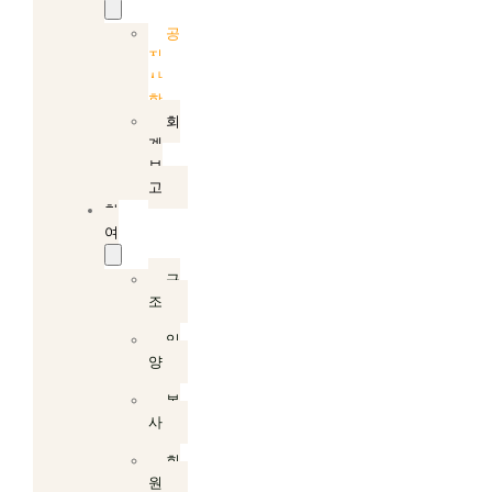
공
지
사
항
회
계
보
고
참
여
구
조
입
양
봉
사
회
원