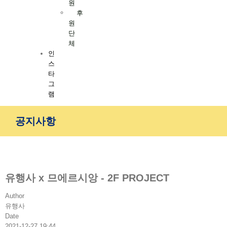
원
후
원
단
체
인
스
타
그
램
공지사항
유행사 x 므에르시앙 - 2F PROJECT
Author
유행사
Date
2021-12-27 19:44