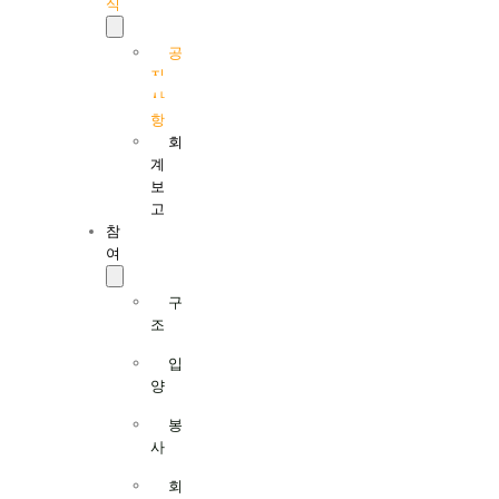
식
공
지
사
항
회
계
보
고
참
여
구
조
입
양
봉
사
회