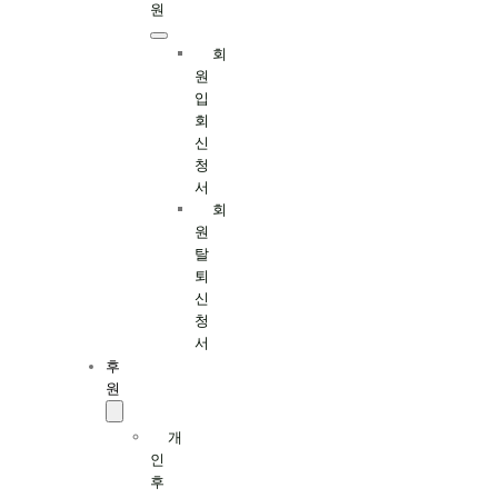
원
회
원
입
회
신
청
서
회
원
탈
퇴
신
청
서
후
원
개
인
후