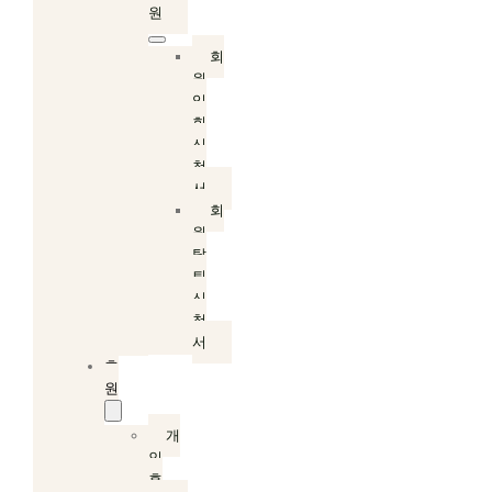
원
회
원
입
회
신
청
서
회
원
탈
퇴
신
청
서
후
원
개
인
후