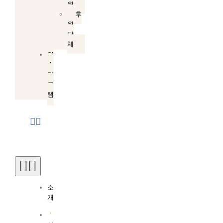
원
후
원
단
체
인
스
타
그
램
Toggle
Navigation
소
개
소