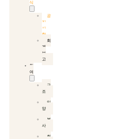
식
공
지
사
항
회
계
보
고
참
여
구
조
입
양
봉
사
회