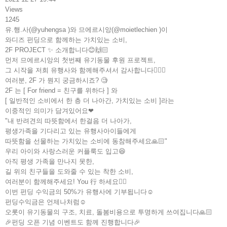
Views
1245
유.행.사(@yuhengsa )와 므에르시앙(@moietlechien )이
와디즈 펀딩으로 함께하는 가치있는 소비,
2F PROJECT ✨ 소개합니다😊🙌🏻
먼저 므에르시앙의 첫번째 유기동물 후원 프로젝트,
그 시작을 저희 유행사와 함께해주셔서 감사합니다🙇🏻‍♀️
여러분, 2F 가 뭔지 궁금하시죠? 🧐
2F 는 [ For friend = 친구를 위하다 ] 와
[ 일반적인 소비에서 한 층 더 나아간, 가치있는 소비 ]라는
이중적인 의미가 담겨있어요
❤
"내 반려견의 따뜻함에서 한걸음 더 나아가,
평생가족을 기다리고 있는 유행사아이들에게
따뜻함을 선물하는 가치있는 소비에 동참해주세요🙏🏻"
우리 아이와 사랑스러운 커플룩도 입고😆
아직 평생 가족을 만나지 못한,
길 위의 친구들을 도와줄 수 있는 착한 소비,
여러분이 함께해주세요! You 行 하세요❤️‍🔥
이번 펀딩 수익금의 50%가 유행사에 기부됩니다☺️
펀딩수익금은 언제나처럼☺️
오롯이 유기동물의 구조, 치료, 돌봄비용으로 투명하게 쓰여집니다🙏🏻
🎉펀딩 오픈 기념 이벤트도 함께 진행합니다🎉