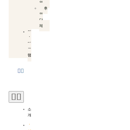
원
후
원
단
체
인
스
타
그
램
Toggle
Navigation
소
개
소