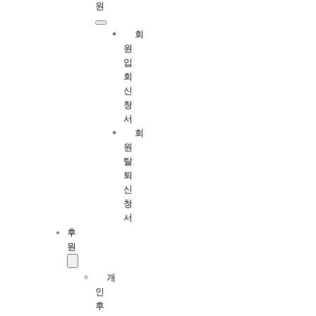
원
회
원
입
회
신
청
서
회
원
탈
퇴
신
청
서
후
원
개
인
후