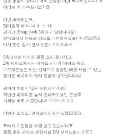
많은 분들의 참여가 더욱 간절한 이번 바자회입니다🙇🏻‍♀️
여러분 꼭 와주실거죠? 😉
이번 바자회는요,
멈머들의 파 라 다 이 스 캬!
펖파크 @pup_park 3층에서 열립니다🤩✨
펖파크에서 무료로 장소를 대여해주셨습니다👏🏻👏🏻
다시 한번 감사 인사 전합니다🙇🏻‍♀️🙏🏻
3층에서는 바자회 물품 쇼핑 즐기시고,
2층 펖파크에서는 아가들 신나게 뛰뛰도 하고,
보호자분들은 맛난 간식으로 출출한 배를 채울 수 있는,
즐거운 바자회가 되지 않을까 생각합니다😉
펫페어 부럽지 않은 유행사 바자회,
지난번 바자회를 놓쳐 안타까우셨던 분들😎
기회는 바로 지금입니다! 🏃🏻‍♀️🏃🏃‍♂️💨💨
이번주 일요일, 펖파크에서 만나요👋🏻👋🏻
🔻바자 기업물품 후원 받고 있습니다🔻
물품 후원 관련은 유행사로 DM 부탁드립니다🙇🏻‍♀️