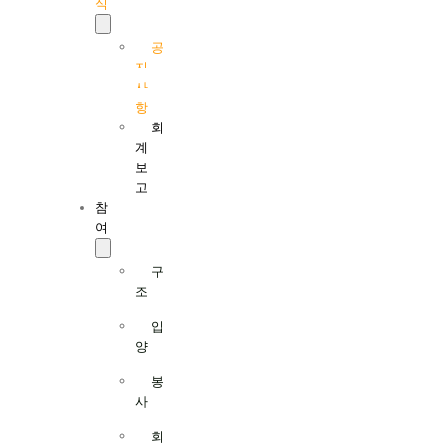
식
공
지
사
항
회
계
보
고
참
여
구
조
입
양
봉
사
회