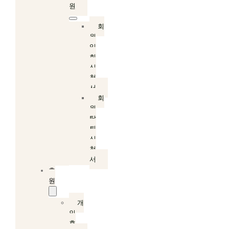
원
회
원
입
회
신
청
서
회
원
탈
퇴
신
청
서
후
원
개
인
후