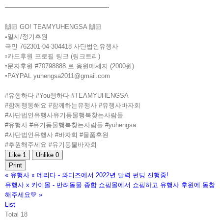
————————————————-
🙌🏻 GO! TEAMYUHENGSA 🙌🏻
▫️일시/정기후원
국민 762301-04-304418 사단법인유행사
▫️카드후원 프로필 링크 (링크트리)
▫️문자후원 #70798888 로 응원메세지 (2000원)
▫️PAYPAL yuhengsa2011@gmail.com
#유행하다 #You행하다 #TEAMYUHENGSA
#함께행동해요 #함께하는유행사 #유행사바자회
#사단법인유행사유기동물행복찾는사람들
#유행사 #유기동물행복찾는사람들 #yuhengsa
#사단법인유행사 #바자회 #물품후원
#후원해주세요 #유기동물바자회
Like
1
Unlike
0
Print
«
유행사 x 데리다 - 와디즈에서 2022년 달력 펀딩 진행중!
유행사 x 카이몰 - 반려동물 종합 쇼핑몰에서 쇼핑하고 유행사 후원에 동참
해주세요💛
»
List
Total 18