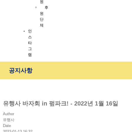
원
후
원
단
체
인
스
타
그
램
공지사항
유행사 바자회 in 펖파크! - 2022년 1월 16일
Author
유행사
Date
2022-01-13 16:32