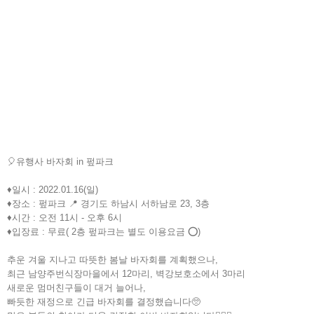
🎈유행사 바자회 in 펖파크
♦️일시 : 2022.01.16(일)
♦️장소 : 펖파크 📍 경기도 하남시 서하남로 23, 3층
♦️시간 : 오전 11시 - 오후 6시
♦️입장료 : 무료( 2층 펖파크는 별도 이용요금 ⭕️)
추운 겨울 지나고 따뜻한 봄날 바자회를 계획했으나,
최근 남양주번식장마을에서 12마리, 벽강보호소에서 3마리
새로운 멈머친구들이 대거 늘어나,
빠듯한 재정으로 긴급 바자회를 결정했습니다🥺