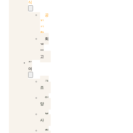
식
공
지
사
항
회
계
보
고
참
여
구
조
입
양
봉
사
회