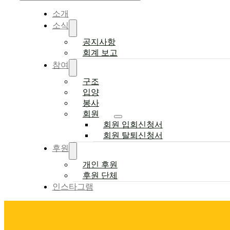
소개
소식
공지사항
회계 보고
참여
구조
입양
봉사
회원
회원 입회신청서
회원 탈퇴신청서
후원
개인 후원
후원 단체
인스타그램