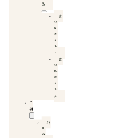
원
회
원
입
회
신
청
서
회
원
탈
퇴
신
청
서
후
원
개
인
후