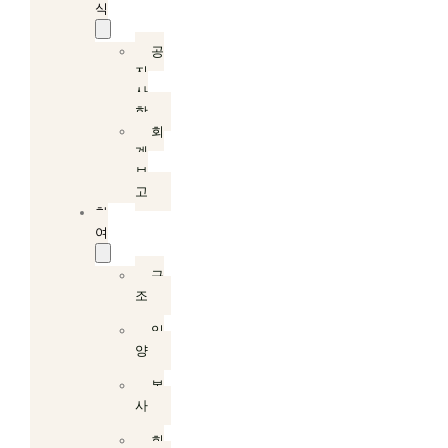
식
공
지
사
항
회
계
보
고
참
여
구
조
입
양
봉
사
회