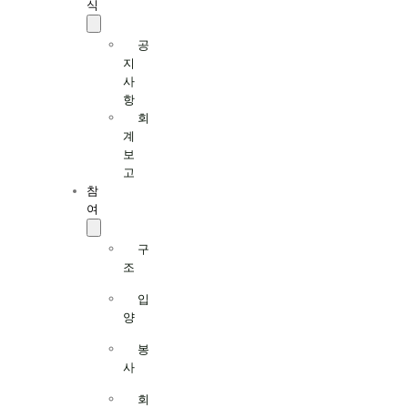
식
공
지
사
항
회
계
보
고
참
여
구
조
입
양
봉
사
회