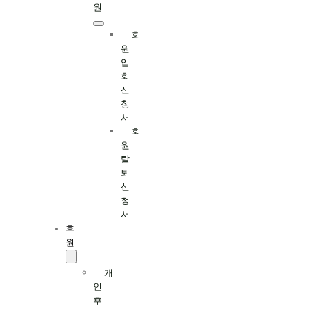
원
회
원
입
회
신
청
서
회
원
탈
퇴
신
청
서
후
원
개
인
후