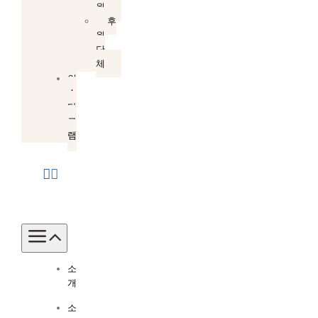
원
후
원
단
체
인
스
타
그
램
Toggle
Navigation
소
개
소