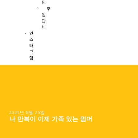
원
후
원
단
체
인
스
타
그
램
2021년 8월 25일
나 만복이 이제 가족 있는 멈머