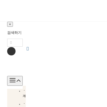
×
검색하기
Toggle
Navigation
소
개
소