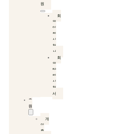
원
회
원
입
회
신
청
서
회
원
탈
퇴
신
청
서
후
원
개
인
후