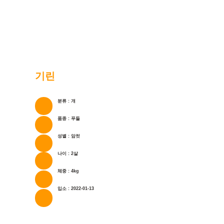
기린
분류 : 개
품종 : 푸들
성별 : 암컷
나이 : 2살
체중 : 4kg
입소 : 2022-01-13