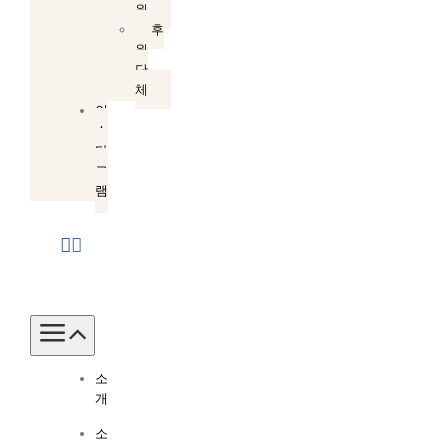
원
후
원
단
체
인
스
타
그
램
Toggle
Navigation
소
개
소