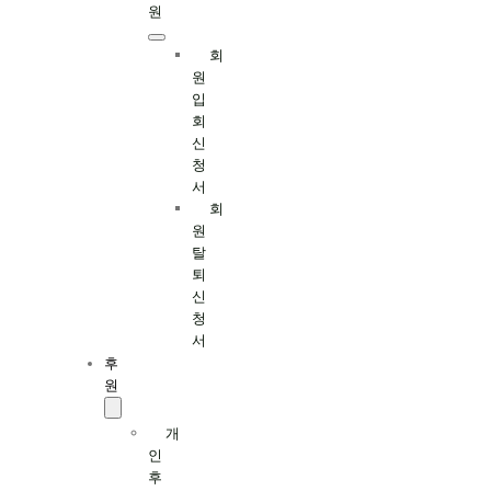
원
회
원
입
회
신
청
서
회
원
탈
퇴
신
청
서
후
원
개
인
후