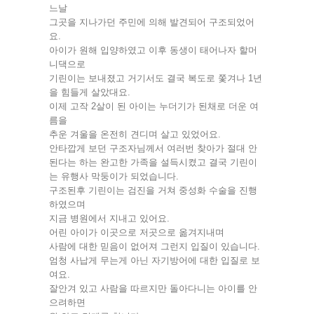
느날
그곳을 지나가던 주민에 의해 발견되어 구조되었어
요.
아이가 원해 입양하였고 이후 동생이 태어나자 할머
니댁으로
기린이는 보내졌고 거기서도 결국 복도로 쫓겨나 1년
을 힘들게 살았대요.
이제 고작 2살이 된 아이는 누더기가 된채로 더운 여
름을
추운 겨울을 온전히 견디며 살고 있었어요.
안타깝게 보던 구조자님께서 여러번 찾아가 절대 안
된다는 하는 완고한 가족을 설득시켰고 결국 기린이
는 유행사 막둥이가 되었습니다.
구조된후 기린이는 검진을 거쳐 중성화 수술을 진행
하였으며
지금 병원에서 지내고 있어요.
어린 아이가 이곳으로 저곳으로 옮겨지내며
사람에 대한 믿음이 없어져 그런지 입질이 있습니다.
엄청 사납게 무는게 아닌 자기방어에 대한 입질로 보
여요.
잘안겨 있고 사람을 따르지만 돌아다니는 아이를 안
으려하면