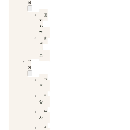
식
공
지
사
항
회
계
보
고
참
여
구
조
입
양
봉
사
회