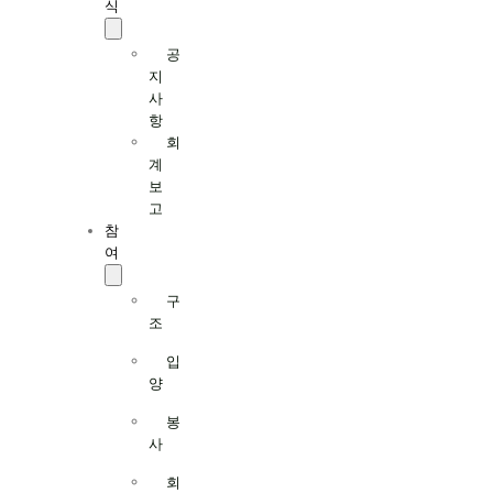
식
공
지
사
항
회
계
보
고
참
여
구
조
입
양
봉
사
회