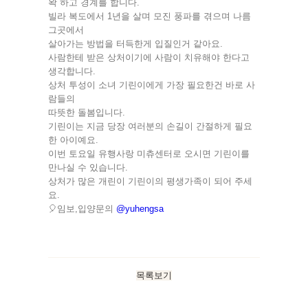
왁 하고 경계를 합니다.
빌라 복도에서 1년을 살며 모진 풍파를 겪으며 나름
그곳에서
살아가는 방법을 터득한게 입질인거 같아요.
사람한테 받은 상처이기에 사람이 치유해야 한다고
생각합니다.
상처 투성이 소녀 기린이에게 가장 필요한건 바로 사
람들의
따뜻한 돌봄입니다.
기린이는 지금 당장 여러분의 손길이 간절하게 필요
한 아이예요.
이번 토요일 유행사랑 미츄센터로 오시면 기린이를
만나실 수 있습니다.
상처가 많은 개린이 기린이의 평생가족이 되어 주세
요.
🎈임보,입양문의
@yuhengsa
목록보기