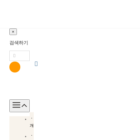
×
검색하기
Toggle
Navigation
소
개
소