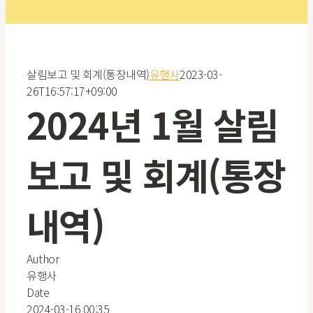
회계 보고
구조
입양
개인 후원
살림보고 및 회계(통장내역)
유행사
2023-03-
26T16:57:17+09:00
봉사
후원 단체
2024년 1월 살림
회원
보고 및 회계(통장
회원 입
내역)
회원 탈
Author
유행사
Date
2024-03-16 00:35