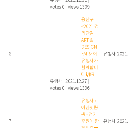
Votes 0
|
Views 1309
용산구
<2021 경
리단길
ART &
DESIGN
8
FAIR> 에
유행사
2021.
유행사가
함께합니
다🙌🏻
유행사
|
2021.12.27
|
Votes 0
|
Views 1396
유행사 x
아임펫뿜
뿜 - 정기
7
후원에 함
유행사
2021.
께해요❤️