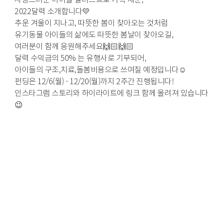
2022달력 소개합니다💛
추운 겨울이 지나고, 따뜻한 봄이 찾아오는 것처럼
유기동물 아이들의 삶에도 따뜻한 봄날이 찾아오길,
여러분이 함께 응원해주세요🙌🏻🙌🏻
달력 수익금의 50% 는 유행사로 기부되어,
아이들의 구조,치료,돌봄비용으로 쓰여질 예정입니다☺️
펀딩은
12/6(
월
) - 12/20(
월
)
까지
2
주간
진행됩니다
!
인스타그램 스토리와 하이라이트에 링크 함께 올려져 있습니다
😉