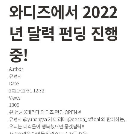
입양
개인 후원
와디즈에서 2022
봉사
후원 단체
년 달력 펀딩 진행
회원
중!
회원 입
Author
회원 탈
유행사
Date
2021-12-31 12:32
Views
1309
유.행.사X데리다 와디즈 펀딩 OPEN🎉
유행사 @yuhengsa 가 데리다 @derida_official 와 함께하는,
우리는 너희들이 행복했으면 좋겠달력!!
사랑스러운 아이들 일러스트로 가득 채운,