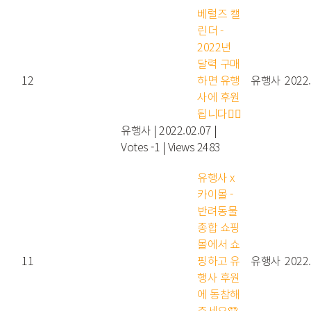
베럴즈 캘
린더 -
2022년
달력 구매
12
하면 유행
유행사
2022.
사에 후원
됩니다👍🏻
유행사
|
2022.02.07
|
Votes -1
|
Views 2483
유행사 x
카이몰 -
반려동물
종합 쇼핑
몰에서 쇼
11
핑하고 유
유행사
2022.
행사 후원
에 동참해
주세요💛