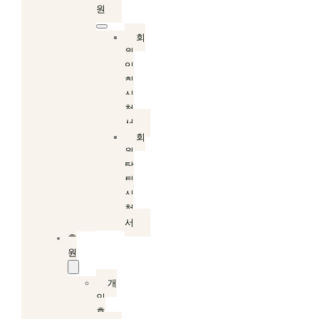
원
회
원
입
회
신
청
서
회
원
탈
퇴
신
청
서
후
원
개
인
후