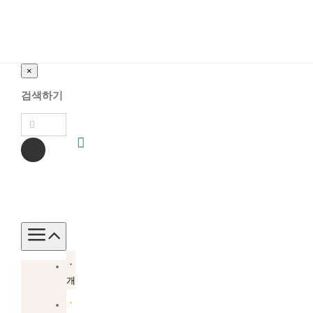
×
검색하기
Toggle
Navigation
소
개
소