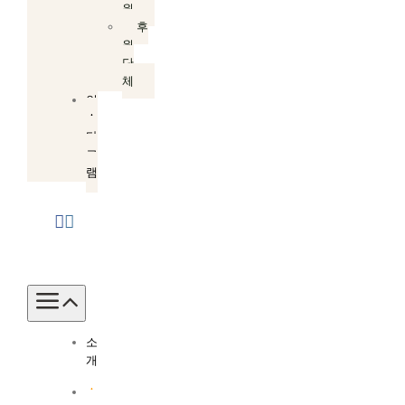
원
후
원
단
체
인
스
타
그
램
Toggle
Navigation
소
개
소