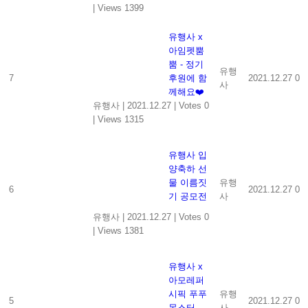
|
Views 1399
유행사 x
아임펫뿜
뿜 - 정기
유행
7
후원에 함
2021.12.27
0
사
께해요❤️
유행사
|
2021.12.27
|
Votes 0
|
Views 1315
유행사 입
양축하 선
물 이름짓
유행
6
2021.12.27
0
기 공모전
사
유행사
|
2021.12.27
|
Votes 0
|
Views 1381
유행사 x
아모레퍼
시픽 푸푸
유행
5
2021.12.27
0
몬스터
사