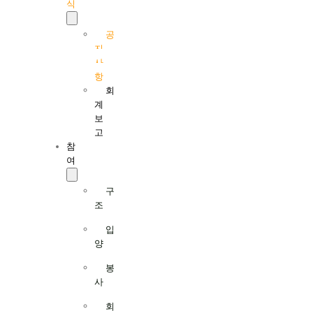
식
공
지
사
항
회
계
보
고
참
여
구
조
입
양
봉
사
회