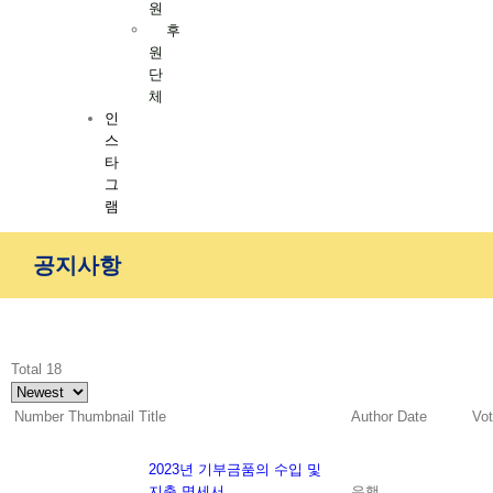
원
후
원
단
체
인
스
타
그
램
공지사항
Total 18
Number
Thumbnail
Title
Author
Date
Vo
2023년 기부금품의 수입 및
지출 명세서
유행