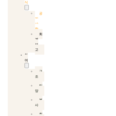
식
공
지
사
항
회
계
보
고
참
여
구
조
입
양
봉
사
회