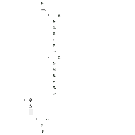
원
회
원
입
회
신
청
서
회
원
탈
퇴
신
청
서
후
원
개
인
후