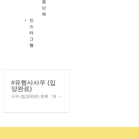
원
단
체
인
스
타
그
램
#유행사사우 (입
양완료)
사우 (입양완료) 분류 : 개 ···