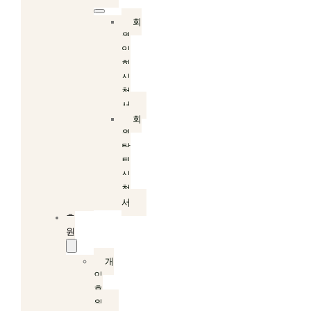
회
원
입
회
신
청
서
회
원
탈
퇴
신
청
서
후
원
개
인
후
원