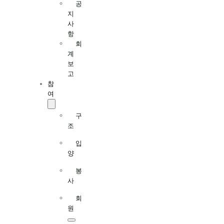
공
지
사
항
회
계
보
고
참
여
구
조
입
양
봉
사
회
원