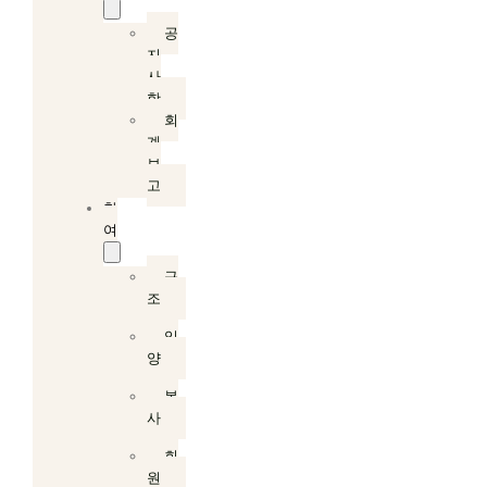
공
지
사
항
회
계
보
고
참
여
구
조
입
양
봉
사
회
원