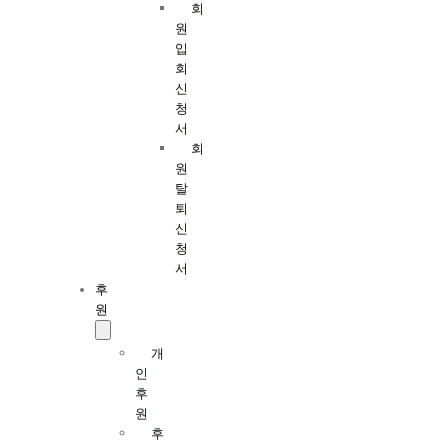
회
원
입
회
신
청
서
회
원
탈
퇴
신
청
서
후
원
개
인
후
원
후