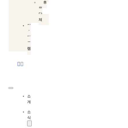
후
원
단
체
인
스
타
그
램
Toggle
소
Navigation
개
소
식