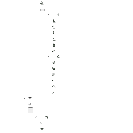
원
회
원
입
회
신
청
서
회
원
탈
퇴
신
청
서
후
원
개
인
후