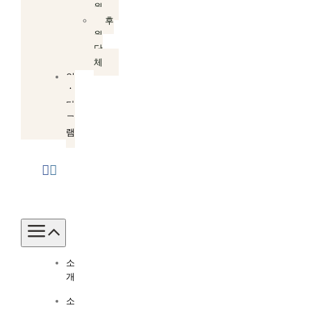
원
후
원
단
체
인
스
타
그
램
Toggle
Navigation
소
개
소