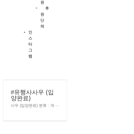
원
후
원
단
체
인
스
타
그
램
#유행사사우 (입
양완료)
사우 (입양완료) 분류 : 개 ···