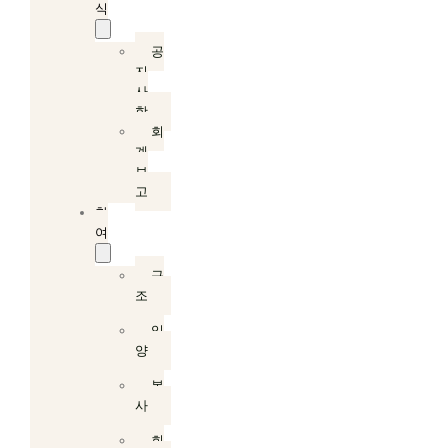
식
공
지
사
항
회
계
보
고
참
여
구
조
입
양
봉
사
회