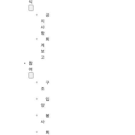
식
공
지
사
항
회
계
보
고
참
여
구
조
입
양
봉
사
회