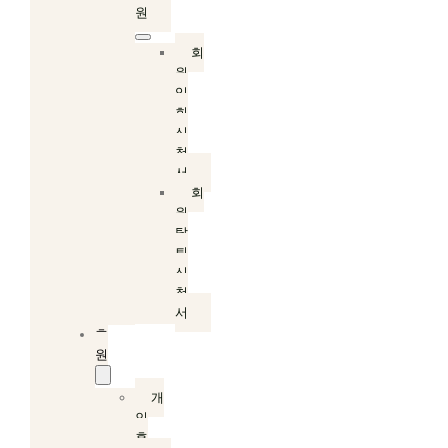
원
회
원
입
회
신
청
서
회
원
탈
퇴
신
청
서
후
원
개
인
후