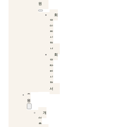
원
회
원
입
회
신
청
서
회
원
탈
퇴
신
청
서
후
원
개
인
후