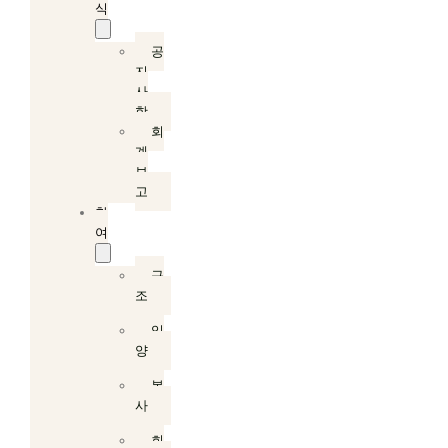
식
공
지
사
항
회
계
보
고
참
여
구
조
입
양
봉
사
회