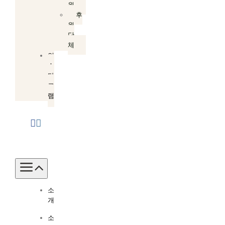
원
후
원
단
체
인
스
타
그
램
Toggle
Navigation
소
개
소