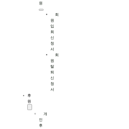
원
회
원
입
회
신
청
서
회
원
탈
퇴
신
청
서
후
원
개
인
후