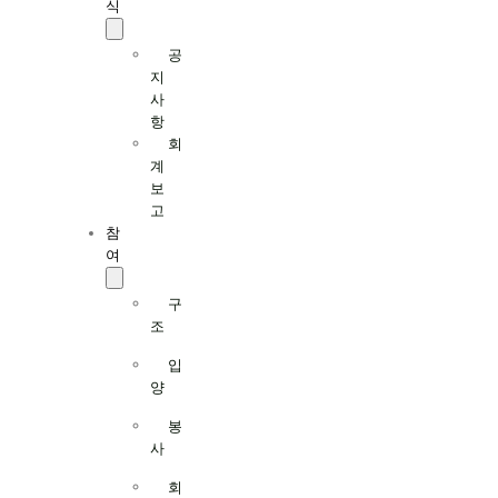
식
공
지
사
항
회
계
보
고
참
여
구
조
입
양
봉
사
회