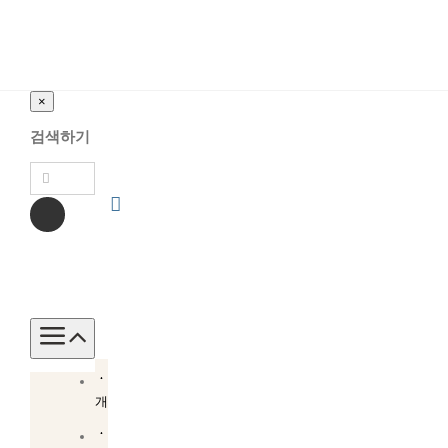
×
검색하기
Toggle
Navigation
소
개
소