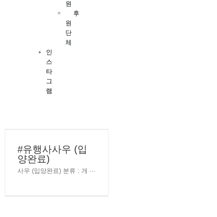
원
후
원
단
체
인
스
타
그
램
#유행사사우 (입
양완료)
사우 (입양완료) 분류 : 개 ···