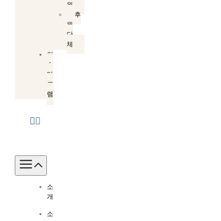
원
후
원
단
체
인
스
타
그
램
Toggle
Navigation
소
개
소