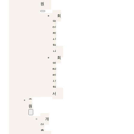
원
회
원
입
회
신
청
서
회
원
탈
퇴
신
청
서
후
원
개
인
후