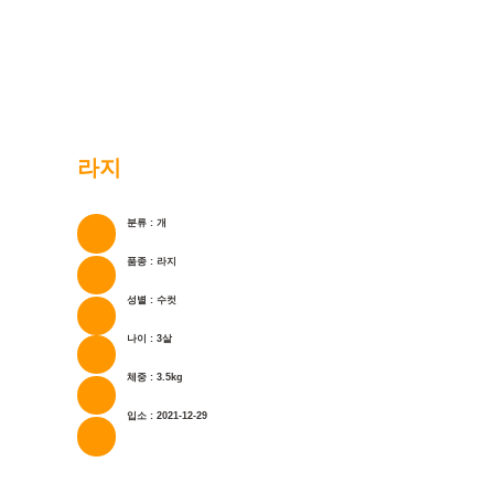
라지
분류 : 개
품종 : 라지
성별 : 수컷
나이 : 3살
체중 : 3.5kg
입소 : 2021-12-29