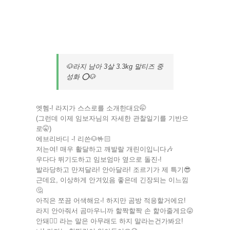
🐶라지 남아 3살 3.3kg 말티즈 중
성화 ⭕️🐶
엣헴-! 라지가 스스로를 소개한대요🤭
(그런데 이제 임보자님의 자세한 관찰일기를 기반으
로🤫)
에브리바디 -! 리쓴🐶🤟🏻
저는여! 매우 활달하고 깨발랄 개린이입니다🎶
우다다 뛰기도하고 임보엄마 옆으로 돌진-!
발라당하고 만져달라! 안아달라! 조르기가 제 특기😎
근데요, 이상하게 안겨있음 좋은데 긴장되는 이느낌
🤔
아직은 쪼끔 어색해요-! 하지만 곰방 적응할거에요!
라지 안아줘서 곰마우니까 할짝할짝 손 핥아줄게요😛
안돼🖐🏻 라는 말은 아무래도 하지 말라는건가봐요!