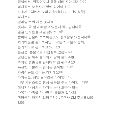
캔넬에서 뒤집어져서 몸을 배배 꼬아 자지만🥺
의지하는 보호자가 옆에 있어야 하고
보호자근처에서 자려고 합니다 (귀…귀여워💛)
라지는요,
발라당 누워 자는 것과☺️
뒷다리 쭉 뻗고 배깔고 있는게 특기입니다💛
얼굴 만지는걸 제일 싫어하고🙁
빰이나 입술에 뽀뽀하는것도 경계할수 있습니다😣
치카하는걸 싫어하지만 바르는 치약을 이용해,
손가락으로 관리하고 있어요!
습관성, 흥분으로 기침할수 있습니다!
장난감을 아주 좋아해서 같이 놀아주면
🐰처럼 깡총깡총 뜁니다💛 넘 귀여워요!
폭신한 이불이나 방석을 좋아합니다💛
차량이동도 잘하는 라지에요👍🏻
라지는요, 정말 보석같은 아이입니다.
너무 사랑스럽고 항상 웃음을 주는 아이입니다💛
에너지가 넘치는 라지는 눈나 오빠가 있는
다복한 가족을 만나면 참 좋을거 같아요!
귀염둥이 라지의 입양문의는,유행사 DM 주세요🙌🏻
🙌🏻