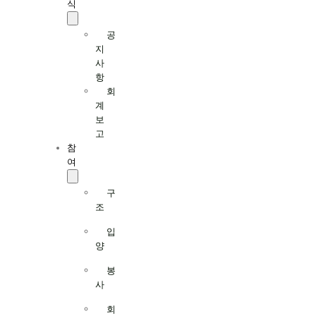
식
공
지
사
항
회
계
보
고
참
여
구
조
입
양
봉
사
회