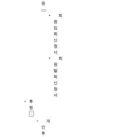
원
회
원
입
회
신
청
서
회
원
탈
퇴
신
청
서
후
원
개
인
후