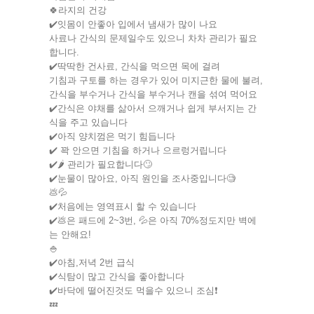
🍀라지의 건강
✔️잇몸이 안좋아 입에서 냄새가 많이 나요
사료나 간식의 문제일수도 있으니 차차 관리가 필요
합니다.
✔️딱딱한 건사료, 간식을 먹으면 목에 걸려
기침과 구토를 하는 경우가 있어 미지근한 물에 불려,
간식을 부수거나 간식을 부수거나 캔을 섞여 먹어요
✔️간식은 야채를 삶아서 으깨거나 쉽게 부서지는 간
식을 주고 있습니다
✔️아직 양치껌은 먹기 힘듭니다
✔️ 꽉 안으면 기침을 하거나 으르렁거립니다
✔️🌶 관리가 필요합니다🙄
✔️눈물이 많아요, 아직 원인을 조사중입니다🧐
💩💦
✔️처음에는 영역표시 할 수 있습니다
✔️💩은 패드에 2~3번, 💦은 아직 70%정도지만 벽에
는 안해요!
🍚
✔️아침,저녁 2번 급식
✔️식탐이 많고 간식을 좋아합니다
✔️바닥에 떨어진것도 먹을수 있으니 조심❗️
💤