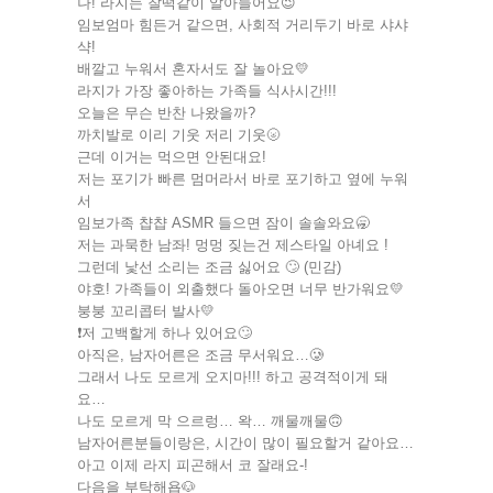
나! 라지는 찰떡같이 알아들어요😉
임보엄마 힘든거 같으면, 사회적 거리두기 바로 샤샤
샥!
배깔고 누워서 혼자서도 잘 놀아요💛
라지가 가장 좋아하는 가족들 식사시간!!!
오늘은 무슨 반찬 나왔을까?
까치발로 이리 기웃 저리 기웃🌝
근데 이거는 먹으면 안된대요!
저는 포기가 빠른 멈머라서 바로 포기하고 옆에 누워
서
임보가족 챱챱 ASMR 들으면 잠이 솔솔와요🥱
저는 과묵한 남좌! 멍멍 짖는건 제스타일 아녜요 !
그런데 낯선 소리는 조금 싫어요 🙄 (민감)
야호! 가족들이 외출했다 돌아오면 너무 반가워요💛
붕붕 꼬리콥터 발사💛
❗️저 고백할게 하나 있어요🙄
아직은, 남자어른은 조금 무서워요…🥲
그래서 나도 모르게 오지마!!! 하고 공격적이게 돼
요…
나도 모르게 막 으르렁… 왁… 깨물깨물🙃
남자어른분들이랑은, 시간이 많이 필요할거 같아요…
아고 이제 라지 피곤해서 코 잘래요-!
다음을 부탁해욥🐶