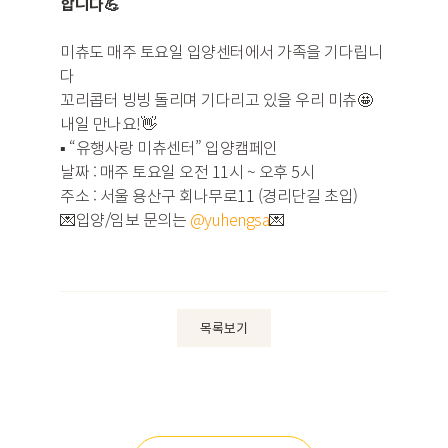
합니다💪
미츄도 매주 토요일 입양센터에서 가족을 기다립니
다
꼬리콥터 빙빙 돌리며 기다리고 있을 우리 미츄🤩
내일 만나요!👋
▪️ “유행사랑 미츄센터” 입양캠페인
날짜 : 매주 토요일 오전 11시 ~ 오후 5시
주소 : 서울 용산구 회나무로11 (경리단길 초입)
💌입양/임보 문의는
@yuhengsa
💌
목록보기