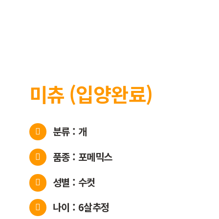
입양
개인 후원
봉사
후원 단체
회원
미츄 (입양완료)
회원 입
회원 탈
분류 : 개
품종 : 포메믹스
성별 : 수컷
나이 : 6살추정