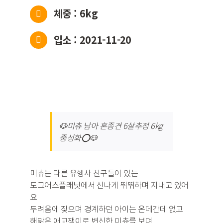
체중 : 6kg
입소 : 2021-11-20
🐶미츄 남아 혼종견 6살추정 6kg
중성화⭕️🐶
미츄는 다른 유행사 친구들이 있는
도그어스플래닛에서 신나게 뛰뛰하며 지내고 있어
요
두려움에 짖으며 경계하던 아이는 온데간데 없고
해맑은 애교쟁이로 변신한 미츄를 보며