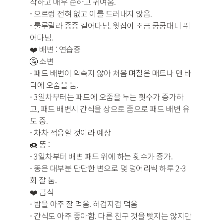
착하고 매우 순하고 귀여움.
- 으르렁 전혀 없고 이를 드러내지 않음.
- 룰루랄라 종종 걸어다님. 윗집이 조금 쿵쿵대니 뛰
어다님.
❤️ 배변 : 연습중
🚰 소변
- 패드 배변이 익숙지 않아 처음 며칠은 매트나 맨 바
닥에 오줌을 눔.
- 3일차부터는 패드에 오줌을 누는 횟수가 증가하
고, 패드 배변시 간식을 상으로 줌으로 패드 배변 유
도 중.
- 차차 적응할 것이라 예상
🍩 똥 :
- 3일차부터 배변 패드 위에 하는 횟수가 증가.
- 똥은 대부분 단단한 변으로 몇 덩어리씩 하루 2-3
회 잘 눔.
❤️ 급식
- 밥을 아주 잘 먹음. 허겁지겁 먹음
- 간식도 아주 좋아함. 다른 친구 것을 뺏지는 않지만