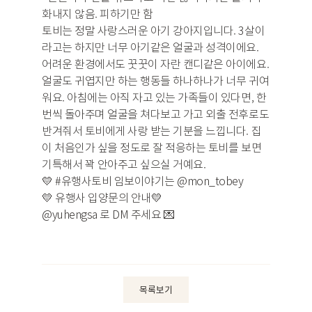
화내지 않음. 피하기만 함
토비는 정말 사랑스러운 아기 강아지입니다. 3살이
라고는 하지만 너무 아기같은 얼굴과 성격이에요.
어려운 환경에서도 꿋꿋이 자란 캔디같은 아이에요.
얼굴도 귀엽지만 하는 행동들 하나하나가 너무 귀여
워요. 아침에는 아직 자고 있는 가족들이 있다면, 한
번씩 돌아주며 얼굴을 쳐다보고 가고 외출 전후로도
반겨줘서 토비에게 사랑 받는 기분을 느낍니다. 집
이 처음인가 싶을 정도로 잘 적응하는 토비를 보면
기특해서 꽉 안아주고 싶으실 거예요.
💛 #유행사토비 임보이야기는 @mon_tobey
💛 유행사 입양문의 안내💛
@yuhengsa
로
DM
주세요
💌
목록보기