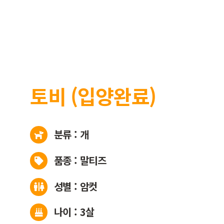
입양
개인 후원
봉사
후원 단체
회원
토비 (입양완료)
회원 입
회원 탈
분류 : 개
품종 : 말티즈
성별 : 암컷
나이 : 3살