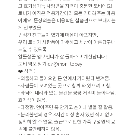
고 호기심가득 사랑받을 자격이 충분한 토비에요!
토비가 아직은 적응기간이라 모든 기다려주는 마음
이에요! 뜬장외출은 미용학원 실습견으로 보내지는
게 전부였을
번식견 친구들이 였기에 마음이 아프지만,
우리 토비가 사람품이 따뜻하고 세상이 아름답구나
느낄 수 있도록
알뜰살뜰 임보언니가 잘 돌봐주고 계신답니다!
토비 임보 일기 👉@mon_tobey
❤️ 성격 :
- 외출하고 돌아오면 문 앞에서 기다렸다 반겨줌.
- 사람들이 모여있는 곳으로 함께 와 있으려고 함.
- 바닥에 내려와 있는 물건을 킁킁 거리며 돌아다님.
호기심이 많음.
- 다정함. 안아주면 폭 안기고 손이나 발을 잘 핥음.
- 분리불안의 경우 3시간 이상 혼자 있던 적이 없어
정확히 알 수 없음. 출근으로 인한 가족 구성원의 공
백에 불안해하지 않음.