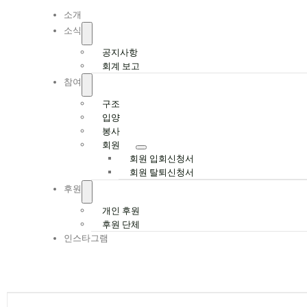
Navigation
소개
소식
공지사항
회계 보고
참여
구조
입양
봉사
회원
회원 입회신청서
회원 탈퇴신청서
후원
개인 후원
후원 단체
인스타그램